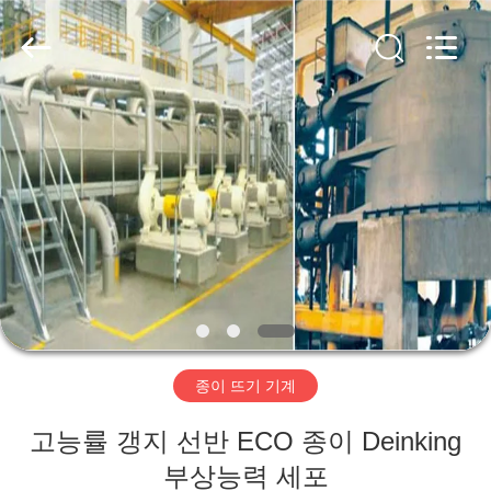
2020
-
2026
HUATAO
LOVER
LTD.
All
Rights
집
Reserved.
제
품
우
리
종이 뜨기 기계
에
고능률 갱지 선반 ECO 종이 Deinking
대
부상능력 세포