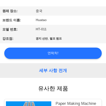
하
여
원래 장소:
중국
Huatao
브랜드 이름:
공
HT-011
모델 번호:
장
,
강조점:
갱지 선반
펄프 펌프
여
행
연락처!
품
세부 사항 전개
질
유사한 제품
관
리
Paper Making Machine