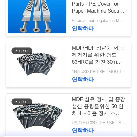
Parts - PE Cover for
연
Paper Machine Suction
Box
Price accept negotiation MOQ:1 세트
락
연락하다
주
세
MDF/HDF 정련기 세동
제거기를 위한 경도
요
63HRC를 가진 30mm
간격 정련기 세그먼트
1500USD PER SET MOQ:1세트
연락하다
뉴
스
MDF 섬유 정제 및 증강
생산 용량을위한 50 인
치 4 ~ 8 홀 정제 스테
인
터 및 로터
USD1500-3300 PER SET MOQ:1 세트
용
연락하다