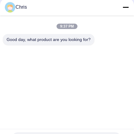
문
Chris
을
모든
요
9:37 PM
구
비 부직물
산업용 롤러
Good day, what product are you looking for?
하
폴리우레탄 스크린
산업용 벨트
세
패널
요
에어로젤 절연제 담
산업용 필터
요
사
산업적 원심 펌프
산업 펠트 직물
이
트
맵
구독하십시오