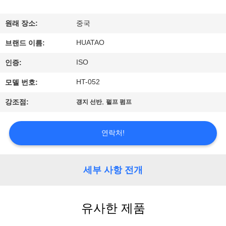
하
여
원래 장소:
중국
HUATAO
브랜드 이름:
공
ISO
인증:
장
HT-052
모델 번호:
여
,
강조점:
갱지 선반
펄프 펌프
행
연락처!
품
질
세부 사항 전개
관
유사한 제품
리