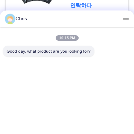
문
연락하다
을
Chris
요
모든
구
10:15 PM
비 부직물
산업용 롤러
하
Good day, what product are you looking for?
세
폴리우레탄 스크린
산업용 벨트
요
패널
에어로젤 절연제 담
사
산업용 필터
요
이
산업적 원심 펌프
산업 펠트 직물
트
맵