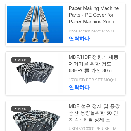
Paper Making Machine
연
Parts - PE Cover for
Paper Machine Suction
락
Box
Price accept negotiation MOQ:1 세트
주
연락하다
세
요
MDF/HDF 정련기 세동
제거기를 위한 경도
63HRC를 가진 30mm
간격 정련기 세그먼트
뉴
1500USD PER SET MOQ:1세트
연락하다
스
MDF 섬유 정제 및 증강
인
생산 용량을위한 50 인
치 4 ~ 8 홀 정제 스테
용
터 및 로터
USD1500-3300 PER SET MOQ:1 세트