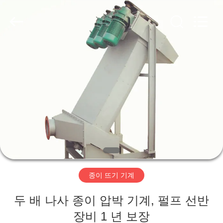
2020
-
2026
HUATAO
LOVER
LTD.
All
Rights
집
Reserved.
제
품
우
리
종이 뜨기 기계
에
두 배 나사 종이 압박 기계, 펄프 선반
대
장비 1 년 보장