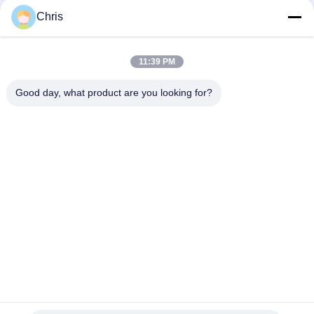
문
Chris
을
모든
요
11:39 PM
구
비 부직물
산업용 롤러
Good day, what product are you looking for?
하
폴리우레탄 스크린
산업용 벨트
세
패널
요
에어로젤 절연제 담
산업용 필터
요
사
산업적 원심 펌프
산업 펠트 직물
이
트
맵
구독하십시오