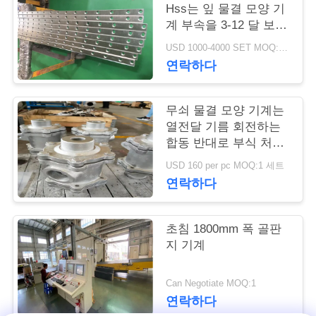
Hss는 잎 물결 모양 기
연
계 부속을 3-12 달 보장
을 잘라냈습니다
USD 1000-4000 SET MOQ:1개 세트
락
연락하다
주
세
무쇠 물결 모양 기계는
열전달 기름 회전하는
요
합동 반대로 부식 처리
를 분해합니다
USD 160 per pc MOQ:1 세트
연락하다
뉴
스
초침 1800mm 폭 골판
지 기계
인
Can Negotiate MOQ:1
용
연락하다