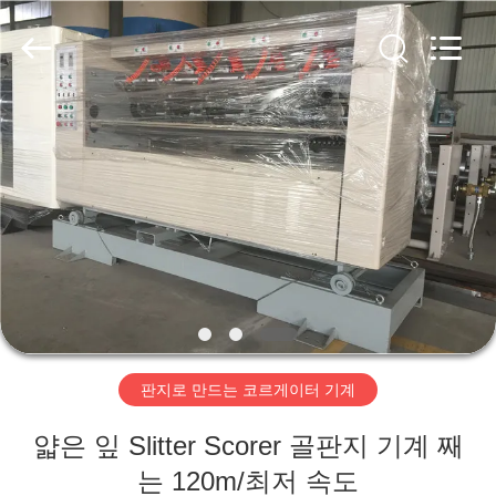
2020
-
2026
HUATAO
LOVER
LTD.
All
Rights
집
Reserved.
제
품
우
리
판지로 만드는 코르게이터 기계
에
얇은 잎 Slitter Scorer 골판지 기계 째
대
는 120m/최저 속도