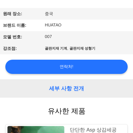
하
여
원래 장소:
중국
HUATAO
브랜드 이름:
공
007
모델 번호:
장
,
강조점:
골판지재 기계
골판지재 성형기
여
행
연락처!
품
세부 사항 전개
질
유사한 제품
관
리
단단한 Asp 상감세공