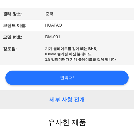
하
여
원래 장소:
중국
HUATAO
브랜드 이름:
공
DM-001
모델 번호:
장
,
강조점:
기계 블레이드를 길게 베는 BHS
,
여
0.8MM 슬리팅 머신 블레이드
1.5 밀리미터가 기계 블레이드를 길게 벱니다
행
연락처!
품
세부 사항 전개
질
관
유사한 제품
리