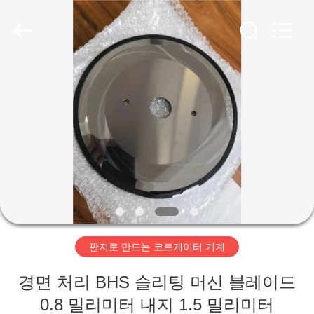
2020
-
2026
HUATAO
LOVER
LTD.
All
Rights
집
Reserved.
제
품
우
리
판지로 만드는 코르게이터 기계
에
경면 처리 BHS 슬리팅 머신 블레이드
대
0.8 밀리미터 내지 1.5 밀리미터