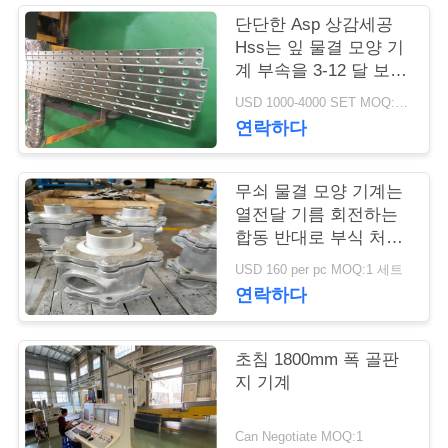
단단한 Asp 상감세공
연
Hss는 잎 물결 모양 기
계 부속을 3-12 달 보장
락
을 잘라냈습니다
USD 1000-4000 SET MOQ:1개 세트
주
연락하다
세
무쇠 물결 모양 기계는
요
열전달 기름 회전하는
합동 반대로 부식 처리
를 분해합니다
뉴
USD 160 per pc MOQ:1 세트
연락하다
스
초침 1800mm 폭 골판
인
지 기계
용
Can Negotiate MOQ:1