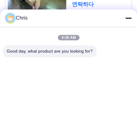
문
연락하다
을
Chris
요
모든
4:36 AM
구
비 부직물
산업용 롤러
하
Good day, what product are you looking for?
세
폴리우레탄 스크린
산업용 벨트
패널
요
에어로젤 절연제 담
사
산업용 필터
요
이
산업적 원심 펌프
산업 펠트 직물
트
맵