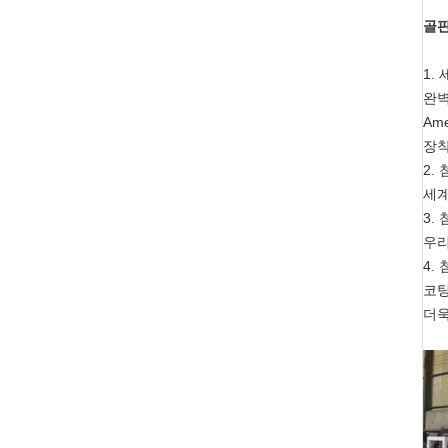
골판
1.
완벽
Am
장착
2.
세계
3.
우리
4.
코팅
더욱