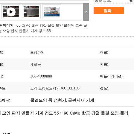
공급 능력:
달 
접촉
큰 이미지 :
60 CrMo 합금 강철 물결 모양 롤러에 고속 물
결 모양 판지 만들기 기계 경도 55
형:
포장라인
재료:
태:
새로운
지름:
이:
100-4000mm
애플리케이션:
루트:
고객 요청으로서의 A.C.B.E.F.G
경도:
물결모양 통 성형기
골판지재 기계
조하다:
,
 모양 판지 만들기 기계 경도 55 ~ 60 CrMo 합금 강철 물결 모양 롤러