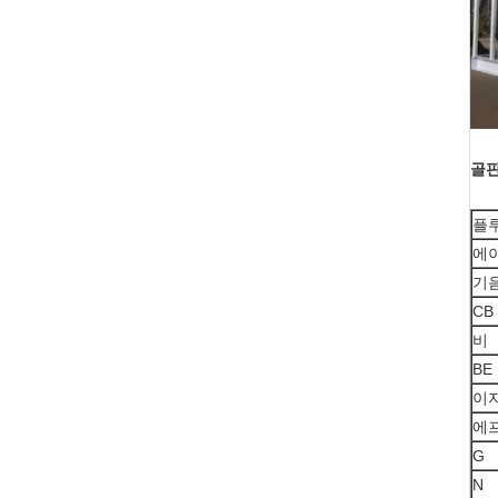
골판
플
에
기
CB
비
BE
이
에
G
N