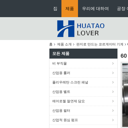
집
제품
우리에 대하여
공장 
홈
제품 소개
판지로 만드는 코르게이터 기계
모든 제품
6
비 부직물
산업용 롤러
폴리우레탄 스크린 패널
산업용 벨트
에어로젤 절연제 담요
산업용 필터
산업적 원심 펌프