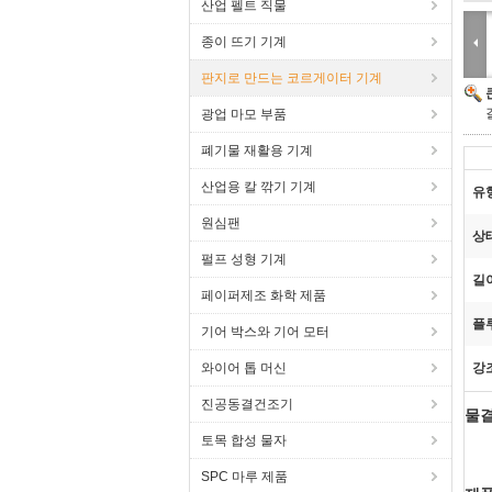
산업 펠트 직물
종이 뜨기 기계
판지로 만드는 코르게이터 기계
광업 마모 부품
폐기물 재활용 기계
산업용 칼 깎기 기계
유
원심팬
상
펄프 성형 기계
길
페이퍼제조 화학 제품
플
기어 박스와 기어 모터
와이어 톱 머신
강
진공동결건조기
물결
토목 합성 물자
SPC 마루 제품