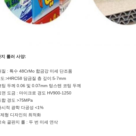
지 롤러 사양:
 재질 : 특수 48CrMo 합금강 미세 단조품
경도:>HRC58 담금질 층 깊이:5-7mm
 코팅 두께 0.06 및 0.07mm 텅스텐 코팅 두께
 표면 도금 : 마이크로 경도 HV900-1250
 조합 경도 >75MPa
 가시적 광학 다공성 <1%
경제형 디자인의 최적화
 고속 골판지 롤 : 두 번 미세 연삭