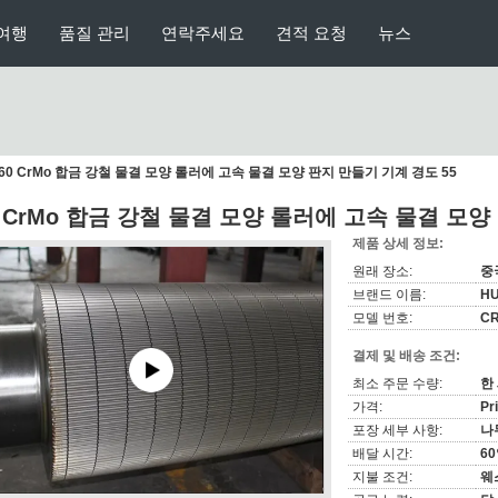
여행
품질 관리
연락주세요
견적 요청
뉴스
60 CrMo 합금 강철 물결 모양 롤러에 고속 물결 모양 판지 만들기 기계 경도 55
0 CrMo 합금 강철 물결 모양 롤러에 고속 물결 모양
제품 상세 정보:
원래 장소:
중
브랜드 이름:
H
모델 번호:
CR
결제 및 배송 조건:
최소 주문 수량:
한
가격:
Pr
포장 세부 사항:
나
배달 시간:
6
지불 조건:
웨스