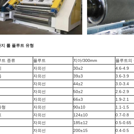
지 롤 플루트 유형
루트 종류
플루트
치아/300mm
플루트의
이
자외선
30±2
4.6-4.9
음
자외선
39±3
3.6-3.9
자외선
44±2
3.0-3.4
자외선
50±2
2.6-2.9
자외선
66±3
1.9-2.1
자형
자외선
90±10
1.1-1.5
프
자외선
124±10
0.7-0.8
자외선
185±12
0.5-0.65
자외선
200±15
0.4-0.5