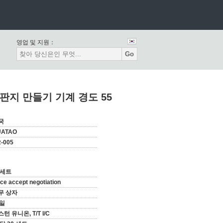
영업 및 지원：
Go
 판지 만들기 기계 경도 55
국
UATAO
-005
 세트
ice accept negotiation
무 상자
0일
턴 유니온, T/T l/C