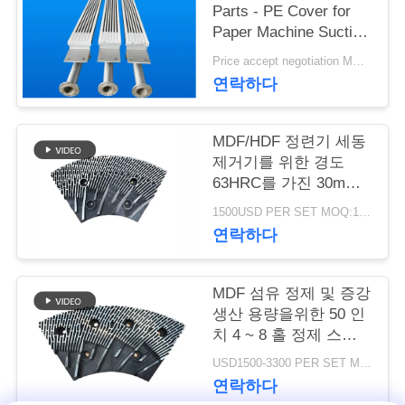
Parts - PE Cover for
연
Paper Machine Suction
Box
Price accept negotiation MOQ:1 세트
락
연락하다
주
세
MDF/HDF 정련기 세동
제거기를 위한 경도
요
63HRC를 가진 30mm
간격 정련기 세그먼트
1500USD PER SET MOQ:1세트
연락하다
뉴
스
MDF 섬유 정제 및 증강
생산 용량을위한 50 인
치 4 ~ 8 홀 정제 스테
인
터 및 로터
USD1500-3300 PER SET MOQ:1 세트
용
연락하다