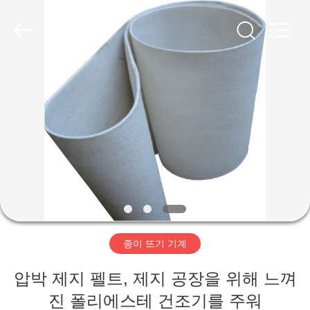
2020
-
2026
HUATAO
LOVER
LTD.
All
Rights
집
Reserved.
제
품
우
리
종이 뜨기 기계
에
압박 제지 펠트, 제지 공장을 위해 느껴
대
진 폴리에스테 건조기를 주워