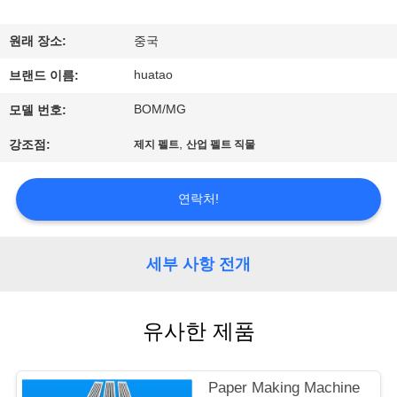
하
여
원래 장소:
중국
huatao
브랜드 이름:
공
BOM/MG
모델 번호:
장
,
강조점:
제지 펠트
산업 펠트 직물
여
행
연락처!
품
세부 사항 전개
질
유사한 제품
관
리
Paper Making Machine