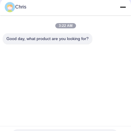
문
Chris
을
모든
요
3:22 AM
구
비 부직물
산업용 롤러
Good day, what product are you looking for?
하
폴리우레탄 스크린
산업용 벨트
세
패널
요
에어로젤 절연제 담
산업용 필터
요
사
산업적 원심 펌프
산업 펠트 직물
이
트
맵
구독하십시오