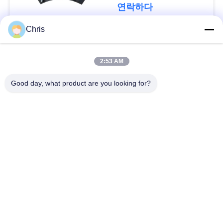
문
연락하다
을
Chris
요
모든
2:53 AM
구
비 부직물
산업용 롤러
하
Good day, what product are you looking for?
세
폴리우레탄 스크린
산업용 벨트
패널
요
에어로젤 절연제 담
사
산업용 필터
요
이
산업적 원심 펌프
산업 펠트 직물
트
맵