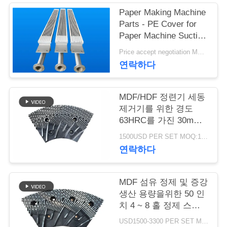
Paper Making Machine
연
Parts - PE Cover for
Paper Machine Suction
락
Box
Price accept negotiation MOQ:1 세트
주
연락하다
세
MDF/HDF 정련기 세동
요
제거기를 위한 경도
63HRC를 가진 30mm
간격 정련기 세그먼트
뉴
1500USD PER SET MOQ:1세트
연락하다
스
MDF 섬유 정제 및 증강
인
생산 용량을위한 50 인
치 4 ~ 8 홀 정제 스테
용
터 및 로터
USD1500-3300 PER SET MOQ:1 세트