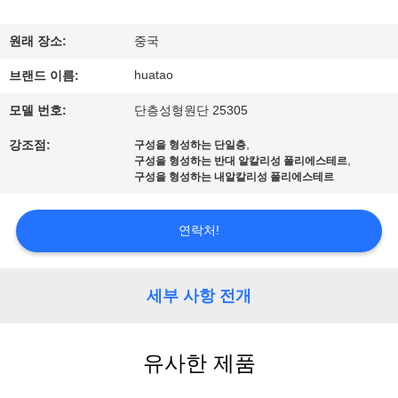
하
여
원래 장소:
중국
huatao
브랜드 이름:
공
모델 번호:
단층성형원단 25305
장
,
강조점:
구성을 형성하는 단일층
,
여
구성을 형성하는 반대 알칼리성 폴리에스테르
구성을 형성하는 내알칼리성 폴리에스테르
행
연락처!
품
세부 사항 전개
질
관
유사한 제품
리