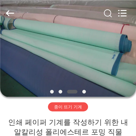
2020
-
2026
HUATAO
LOVER
LTD.
All
Rights
집
Reserved.
제
품
우
리
종이 뜨기 기계
에
인쇄 페이퍼 기계를 작성하기 위한 내
대
알칼리성 폴리에스테르 포밍 직물