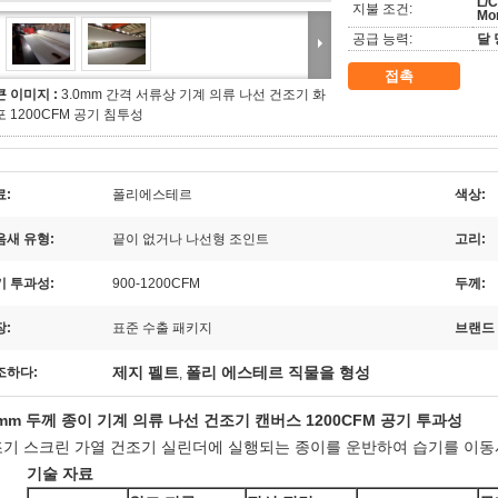
L/C
지불 조건:
Mo
공급 능력:
달 
접촉
큰 이미지 :
3.0mm 간격 서류상 기계 의류 나선 건조기 화
포 1200CFM 공기 침투성
료:
폴리에스테르
색상:
음새 유형:
끝이 없거나 나선형 조인트
고리:
기 투과성:
900-1200CFM
두께:
장:
표준 수출 패키지
브랜드 
제지 펠트
폴리 에스테르 직물을 형성
조하다:
,
0mm 두께 종이 기계 의류 나선 건조기 캔버스 1200CFM 공기 투과성
기 스크린 가열 건조기 실린더에 실행되는 종이를 운반하여 습기를 이동
기술 자료