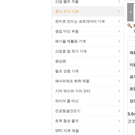
산업 펠트 직물
종이 뜨기 기계
판지로 만드는 코르게이터 기계
광업 마모 부품
폐기물 재활용 기계
산업용 칼 깎기 기계
재
원심팬
이
펄프 성형 기계
공
페이퍼제조 화학 제품
포
기어 박스와 기어 모터
와이어 톱 머신
강
진공동결건조기
3.
토목 합성 물자
건조
SPC 마루 제품