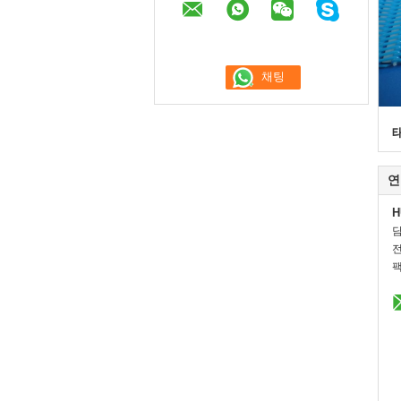
연
H
전
팩