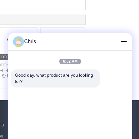
Chris
6:52 AM
3mm-42mm 두께 MDF
48 인치 정제기 중밀도
제 디피브레이터를 위
섬유판 생산 정제기
Good day, what product are you looking 
한 정제 세그먼트
for?
견적 요청
테
스크
보내십시오
압력