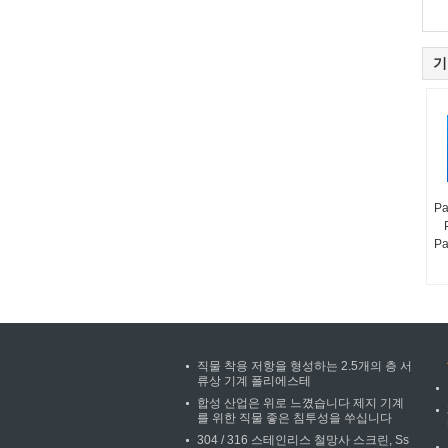
기
Pa
Pa
직물 착용 저항을 형성하는 2.5개의 층 서
류상 기계 폴리에스테
합성 산업은 위로 느꼈습니다 제지 기계
를 위한 직물 좋은 침투성을 쑤십니다
304 / 316 스테인리스 철망사 스크린, Ss