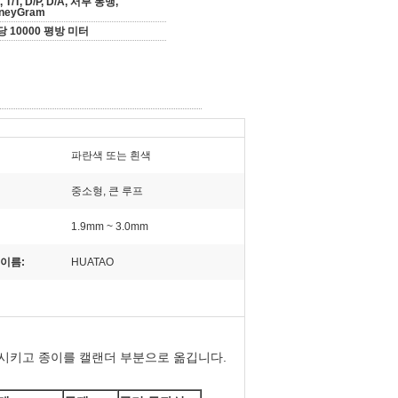
, T/T, D/P, D/A, 서부 동맹,
neyGram
당 10000 평방 미터
파란색 또는 흰색
중소형, 큰 루프
1.9mm ~ 3.0mm
이름:
HUATAO
시키고 종이를 캘랜더 부분으로 옮깁니다.