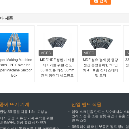
타 제품
per Making Machine
MDF/HDF 정련기 세동
MDF 섬유 정제 및 증강
3
Parts - PE Cover for
제거기를 위한 경도
생산 용량을위한 50 인
정
per Machine Suction
63HRC를 가진 30mm
치 4 ~ 8 홀 정제 스테터
Box
간격 정련기 세그먼트
및 로터
종이 뜨기 기계
산업 펠트 직물
환망 SS 물질 지름 1.5m 고성능
압력 스크린을 만드는 치수에서의 스
인레스 강 홀 또는 슬롯 유입과 유출 
제지 공장, 서류상 기계 부속을 위한
린 배스킷
UHMWPE 진공 흡입 상자 덮개
SGS 페이퍼 머신 부품은 펄프 장비 
프레스 섹션 돌 명부를 위한 스테인레스