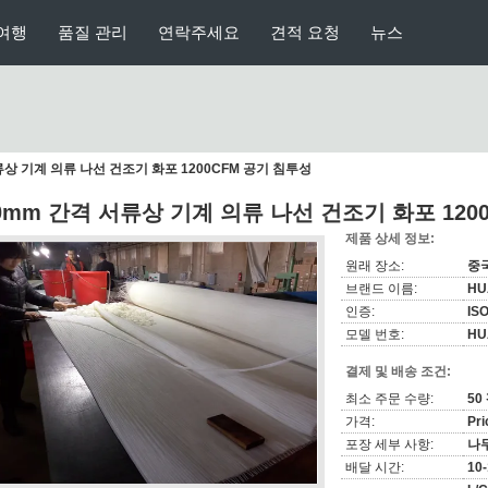
여행
품질 관리
연락주세요
견적 요청
뉴스
류상 기계 의류 나선 건조기 화포 1200CFM 공기 침투성
.0mm 간격 서류상 기계 의류 나선 건조기 화포 120
제품 상세 정보:
원래 장소:
중
브랜드 이름:
HU
인증:
IS
모델 번호:
HU
결제 및 배송 조건:
최소 주문 수량:
50
가격:
Pri
포장 세부 사항:
나무
배달 시간:
10