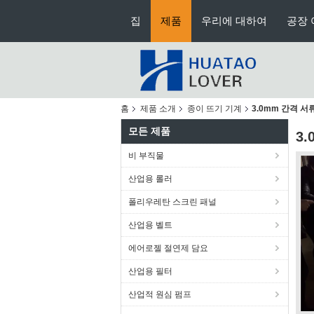
집
제품
우리에 대하여
공장 
홈
제품 소개
종이 뜨기 기계
3.0mm 간격 서
모든 제품
3
비 부직물
산업용 롤러
폴리우레탄 스크린 패널
산업용 벨트
에어로젤 절연제 담요
산업용 필터
산업적 원심 펌프