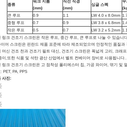
워크 지름
직선 직경
무
종류
싱글 스펙
(mm)
(mm)
(k
큰 루프
0.9
1.1
LW 4.0 x 8.0mm
1.
중형 루프
0.7
0.9
LW 3.8 x 6.8mm
1.
작은 루프
0.5
0.7
LW 3.2 x 5.2mm
1.
 링크 건조기 스크린은 작은 루프, 중간 루프, 큰 루프로 나눌 수 있습니다
이어 스크린은 핀란드 제품 표준에 따라 제조되었으며 안정적인 품질과 
 머신 건조 천과 건조기 필트 대신, 건조기 스크린은 폭넓게 고리, 크래프트
종이,또한 식품 및 석탄 광산 산업에서 벨트 컨베이어 장비로 사용됩니다..
 링크 건조기 스크린은 고 점착성 폴리에스터 칩, 가공 와이어, 엮기 및 
 PET, PA, PPS
 사진: