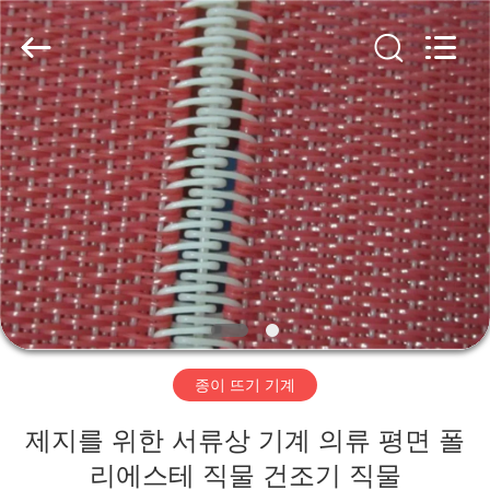
2020
-
2026
HUATAO
LOVER
LTD.
All
Rights
집
Reserved.
제
품
우
리
종이 뜨기 기계
에
제지를 위한 서류상 기계 의류 평면 폴
대
리에스테 직물 건조기 직물