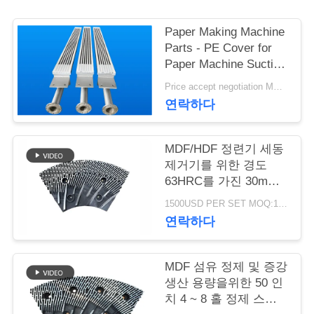
연
Paper Making Machine
Parts - PE Cover for
락
Paper Machine Suction
Box
주
Price accept negotiation MOQ:1 세트
연락하다
세
요
MDF/HDF 정련기 세동
제거기를 위한 경도
63HRC를 가진 30mm
뉴
간격 정련기 세그먼트
1500USD PER SET MOQ:1세트
스
연락하다
인
MDF 섬유 정제 및 증강
생산 용량을위한 50 인
용
치 4 ~ 8 홀 정제 스테