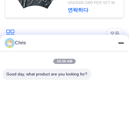
터 및 로터
문
USD1500-3300 PER SET MOQ:1 세트
연락하다
을
요
모든
구
Chris
하
비 부직물
산업용 롤러
세
10:39 AM
폴리우레탄 스크린
요
산업용 벨트
Good day, what product are you looking for?
패널
사
에어로젤 절연제 담
산업용 필터
요
이
트
산업적 원심 펌프
산업 펠트 직물
맵