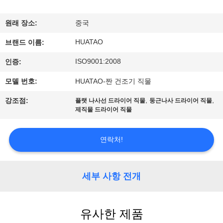
하
여
원래 장소:
중국
HUATAO
브랜드 이름:
공
ISO9001:2008
인증:
장
모델 번호:
HUATAO-짠 건조기 직물
여
,
,
강조점:
플랫 나사선 드라이어 직물
둥근나사 드라이어 직물
제직물 드라이어 직물
행
연락처!
품
질
세부 사항 전개
관
리
유사한 제품