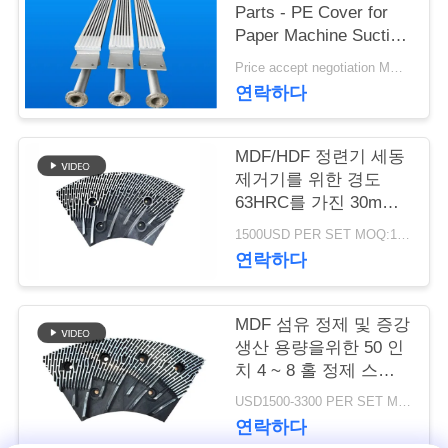
Parts - PE Cover for
연
Paper Machine Suction
Box
Price accept negotiation MOQ:1 세트
락
연락하다
주
세
MDF/HDF 정련기 세동
제거기를 위한 경도
요
63HRC를 가진 30mm
간격 정련기 세그먼트
1500USD PER SET MOQ:1세트
연락하다
뉴
스
MDF 섬유 정제 및 증강
생산 용량을위한 50 인
치 4 ~ 8 홀 정제 스테
인
터 및 로터
USD1500-3300 PER SET MOQ:1 세트
용
연락하다