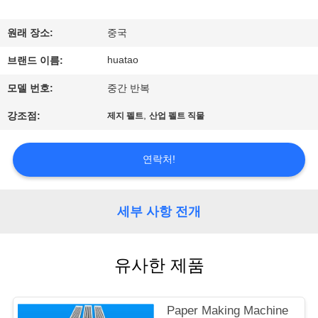
하
여
원래 장소:
중국
huatao
브랜드 이름:
공
모델 번호:
중간 반복
장
,
강조점:
제지 펠트
산업 펠트 직물
여
행
연락처!
품
세부 사항 전개
질
유사한 제품
관
리
Paper Making Machine