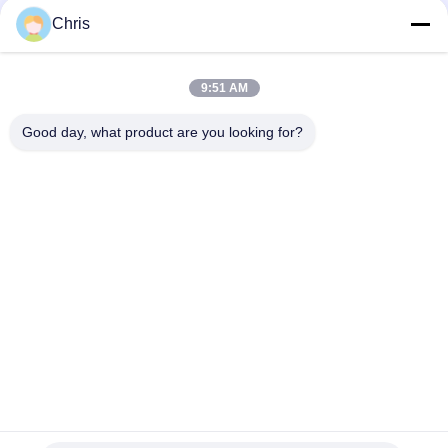
문
Chris
을
모든
요
9:51 AM
구
비 부직물
산업용 롤러
Good day, what product are you looking for?
하
폴리우레탄 스크린
산업용 벨트
세
패널
요
에어로젤 절연제 담
산업용 필터
요
사
산업적 원심 펌프
산업 펠트 직물
이
트
맵
구독하십시오