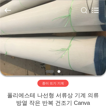
2020
-
2026
HUATAO
LOVER
LTD.
All
Rights
집
Reserved.
제
품
우
리
종이 뜨기 기계
에
폴리에스테 나선형 서류상 기계 의류
대
방열 작은 반복 건조기 Canva