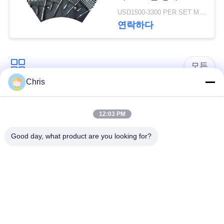
문
터 및 로터
USD1500-3300 PER SET MOQ:1 세트
을
연락하다
요
구
모든
Chris
하
비 부직물
산업용 롤러
세
12:03 PM
요
폴리우레탄 스크린
산업용 벨트
Good day, what product are you looking for?
패널
사
에어로젤 절연제 담
산업용 필터
이
요
트
산업적 원심 펌프
산업 펠트 직물
맵