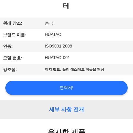
하
테
여
원래 장소:
중국
공
HUATAO
브랜드 이름:
장
ISO9001:2008
인증:
여
HUATAO-001
모델 번호:
행
,
강조점:
제지 펠트
폴리 에스테르 직물을 형성
품
연락처!
질
세부 사항 전개
관
리
유사한 제품