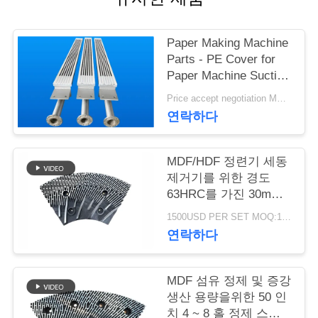
연
Paper Making Machine
락
Parts - PE Cover for
Paper Machine Suction
주
Box
Price accept negotiation MOQ:1 세트
세
연락하다
요
MDF/HDF 정련기 세동
제거기를 위한 경도
뉴
63HRC를 가진 30mm
간격 정련기 세그먼트
스
1500USD PER SET MOQ:1세트
연락하다
인
MDF 섬유 정제 및 증강
용
생산 용량을위한 50 인
치 4 ~ 8 홀 정제 스테