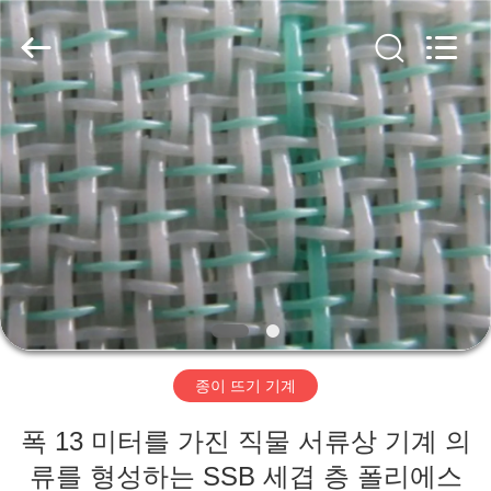
2020
-
2026
HUATAO
LOVER
LTD.
All
Rights
집
Reserved.
제
품
우
리
종이 뜨기 기계
에
폭 13 미터를 가진 직물 서류상 기계 의
대
류를 형성하는 SSB 세겹 층 폴리에스