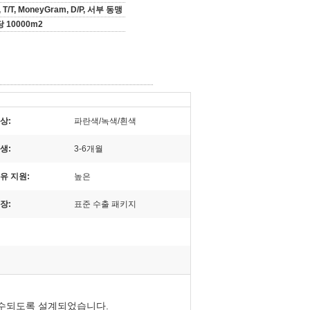
, T/T, MoneyGram, D/P, 서부 동맹
당 10000m2
상:
파란색/녹색/흰색
생:
3-6개월
유 지원:
높은
장:
표준 수출 패키지
배수되도록 설계되었습니다.