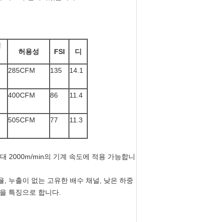
경
허용성
FSI
디
285CFM
135
14.1
400CFM
86
11.4
505CFM
77
11.3
 최대 2000m/min의 기계 속도에 적용 가능합니
, 누출이 없는 고유한 배수 채널, 낮은 하중
력을 특징으로 합니다.