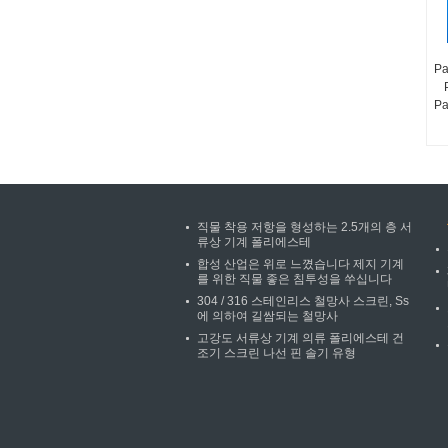
Pa
Pa
직물 착용 저항을 형성하는 2.5개의 층 서
류상 기계 폴리에스테
합성 산업은 위로 느꼈습니다 제지 기계
를 위한 직물 좋은 침투성을 쑤십니다
304 / 316 스테인리스 철망사 스크린, Ss
에 의하여 길쌈되는 철망사
고강도 서류상 기계 의류 폴리에스테 건
조기 스크린 나선 핀 솔기 유형