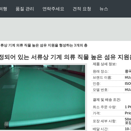
여행
품질 관리
연락주세요
견적 요청
뉴스
류상 기계 의류 직물 높은 섬유 지원을 형성하는 3개의 층
정되어 있는 서류상 기계 의류 직물 높은 섬유 지원
제품 상세 정보:
원래 장소:
중
브랜드 이름:
HU
인증:
ISO
모델 번호:
HU
결제 및 배송 조건:
최소 주문 수량:
1 
가격:
Pri
50
포장 세부 사항:
포
배달 시간:
10-