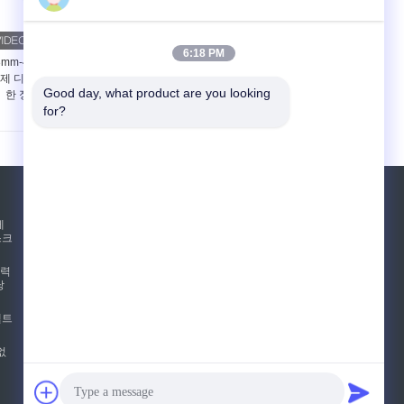
6:18 PM
3mm-42mm 두께 MDF
48 인치 정제기 중밀도
제 디피브레이터를 위
섬유판 생산 정제기
Good day, what product are you looking 
한 정제 세그먼트
for?
견적 요청
테
스크
보내십시오
압력
낭
E-Mail
사이트맵
펠트
|
모바일 사이트
없