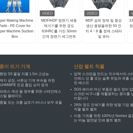
per Making Machine
MDF/HDF 정련기 세동
MDF 섬유 정제 및 증강
3
Parts - PE Cover for
제거기를 위한 경도
생산 용량을위한 50 인
정
per Machine Suction
63HRC를 가진 30mm
치 4 ~ 8 홀 정제 스테터
Box
간격 정련기 세그먼트
및 로터
종이 뜨기 기계
산업 펠트 직물
환망 SS 물질 지름 1.5m 고성능
압력 스크린을 만드는 치수에서의 스
인레스 강 홀 또는 슬롯 유입과 유출 
제지 공장, 서류상 기계 부속을 위한
린 배스킷
UHMWPE 진공 흡입 상자 덮개
SGS 페이퍼 머신 부품은 펄프 장비 
프레스 섹션 돌 명부를 위한 스테인레스
스크린 바구니를 재활용하는 종이를 
스틸 블레이드
비합니다
충돌 또는 크롬 살포기 바나나 보우 로울
260c 정도 인쇄기를 위한 방열 기업 
직물 펠트 벨트
이동 기계를 위한 100%년 Nomex 끝
는 바늘 열전달 인쇄 펠트 벨트