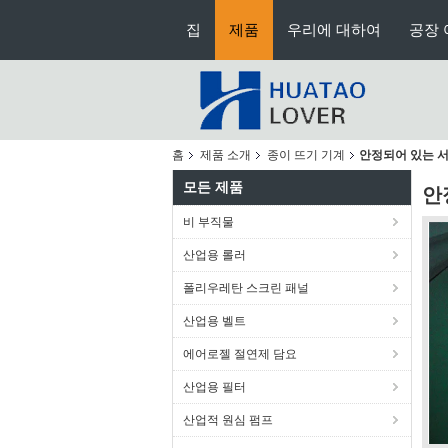
집
제품
우리에 대하여
공장 
홈
제품 소개
종이 뜨기 기계
안정되어 있는 서
모든 제품
안
비 부직물
산업용 롤러
폴리우레탄 스크린 패널
산업용 벨트
에어로젤 절연제 담요
산업용 필터
산업적 원심 펌프