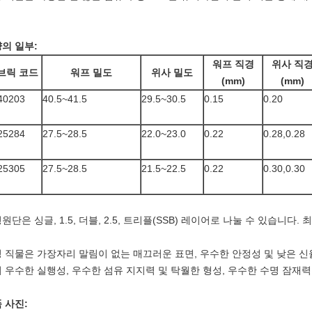
의 일부:
워프 직경
위사 직
브릭 코드
워프 밀도
위사 밀도
(mm)
(mm)
40203
40.5~41.5
29.5~30.5
0.15
0.20
25284
27.5~28.5
22.0~23.0
0.22
0.28,0.28
25305
27.5~28.5
21.5~22.5
0.22
0.30,0.30
원단은 싱글, 1.5, 더블, 2.5, 트리플(SSB) 레이어로 나눌 수 있습니다.
 직물은 가장자리 말림이 없는 매끄러운 표면, 우수한 안정성 및 낮은 신율
 우수한 실행성, 우수한 섬유 지지력 및 탁월한 형성, 우수한 수명 잠재
 사진: