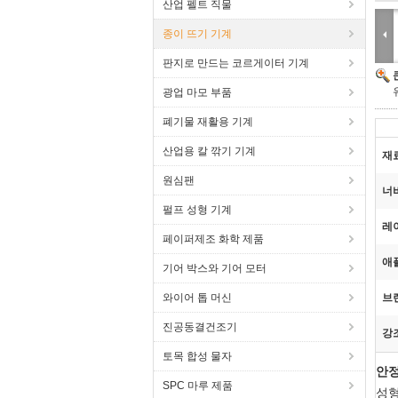
산업 펠트 직물
종이 뜨기 기계
판지로 만드는 코르게이터 기계
광업 마모 부품
폐기물 재활용 기계
산업용 칼 깎기 기계
재
원심팬
너
펄프 성형 기계
레
페이퍼제조 화학 제품
애
기어 박스와 기어 모터
와이어 톱 머신
브
진공동결건조기
강
토목 합성 물자
안정
SPC 마루 제품
성형