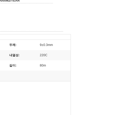
0000M2/YEAR
두께:
9±0.3mm
내열성:
220C
길이:
80m