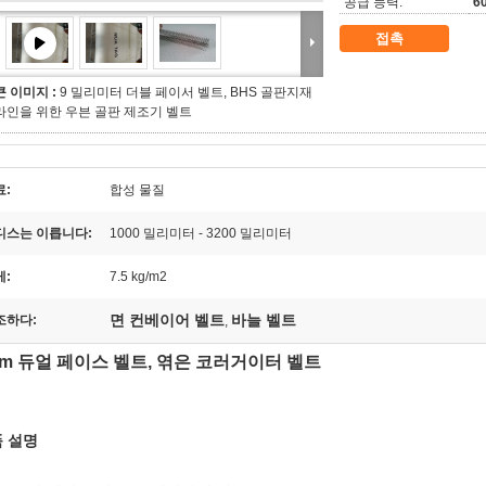
공급 능력:
6
접촉
큰 이미지 :
9 밀리미터 더블 페이서 벨트, BHS 골판지재
라인을 위한 우븐 골판 제조기 벨트
료:
합성 물질
디스는 이릅니다:
1000 밀리미터 - 3200 밀리미터
게:
7.5 kg/m2
면 컨베이어 벨트
바늘 벨트
조하다:
,
m 듀얼 페이스 벨트, 엮은 코러거이터 벨트
 설명