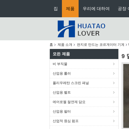
집
제품
우리에 대하여
공장 
홈
제품 소개
판지로 만드는 코르게이터 기계
모든 제품
9
비 부직물
산업용 롤러
폴리우레탄 스크린 패널
산업용 벨트
에어로젤 절연제 담요
산업용 필터
산업적 원심 펌프