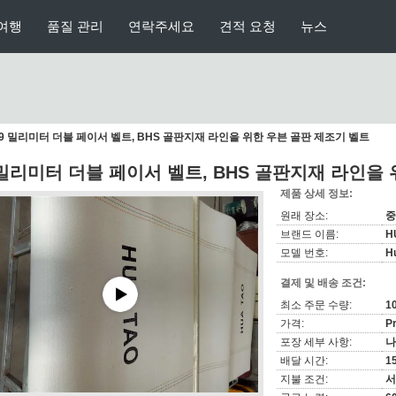
여행
품질 관리
연락주세요
견적 요청
뉴스
9 밀리미터 더블 페이서 벨트, BHS 골판지재 라인을 위한 우븐 골판 제조기 벨트
 밀리미터 더블 페이서 벨트, BHS 골판지재 라인을
제품 상세 정보:
원래 장소:
중
브랜드 이름:
H
모델 번호:
H
결제 및 배송 조건:
최소 주문 수량:
1
가격:
Pr
포장 세부 사항:
나
배달 시간:
1
지불 조건:
서