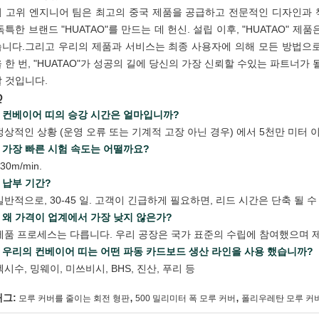
 고위 엔지니어 팀은 최고의 중국 제품을 공급하고 전문적인 디자인과
독특한 브랜드 "HUATAO"를 만드는 데 헌신. 설립 이후, "HUATAO" 
니다.그리고 우리의 제품과 서비스는 최종 사용자에 의해 모든 방법으
 한 번, "HUATAO"가 성공의 길에 당신의 가장 신뢰할 수있는 파트너가
 것입니다.
Q
: 컨베이어 띠의 승강 시간은 얼마입니까?
 정상적인 상황 (운영 오류 또는 기계적 고장 아닌 경우) 에서 5천만 미터 
: 가장 빠른 시험 속도는 어떨까요?
330m/min.
: 납부 기간?
 일반적으로, 30-45 일. 고객이 긴급하게 필요하면, 리드 시간은 단축 될 
: 왜 가격이 업계에서 가장 낮지 않은가?
 제품 프로세스는 다릅니다. 우리 공장은 국가 표준의 수립에 참여했으며 
: 우리의 컨베이어 띠는 어떤 파동 카드보드 생산 라인을 사용 했습니까?
 엑시수, 밍웨이, 미쓰비시, BHS, 진산, 푸리 등
,
,
태그:
모루 커버를 줄이는 회전 형판
500 밀리미터 폭 모루 커버
폴리우레탄 모루 커