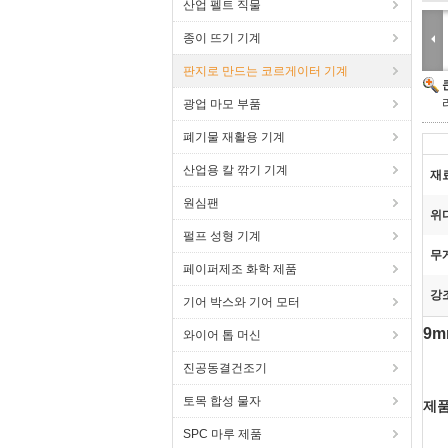
산업 펠트 직물
종이 뜨기 기계
판지로 만드는 코르게이터 기계
광업 마모 부품
폐기물 재활용 기계
산업용 칼 깎기 기계
재
원심팬
위
펄프 성형 기계
무
페이퍼제조 화학 제품
강
기어 박스와 기어 모터
9m
와이어 톱 머신
진공동결건조기
토목 합성 물자
제품
SPC 마루 제품