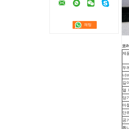
코러
제
두
너
길
열
당
마
단위
공기
톱