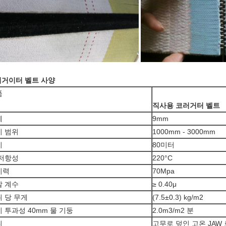
거이터 벨트 사양
품
직사용 코러거터 벨트
께
9mm
비 범위
1000mm - 3000mm
이
80미터
 저항성
220°C
기력
70Mpa
찰 계수
≥ 0.40μ
 당 무게
(7.5±0.3) kg/m2
 투과성 40mm 물 기둥
2.0m3/m2 분
니
고무로 덮인 고온 JAW