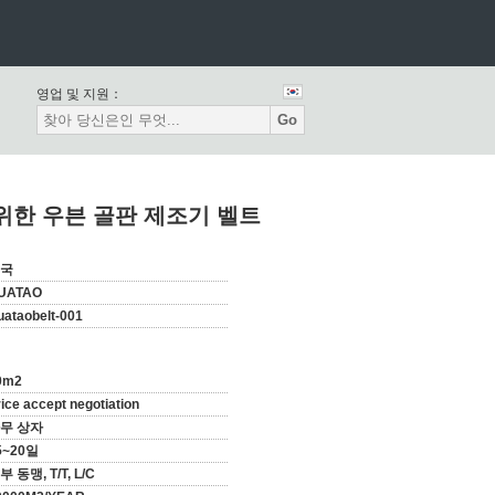
영업 및 지원：
Go
 위한 우븐 골판 제조기 벨트
국
UATAO
uataobelt-001
0m2
ice accept negotiation
무 상자
5~20일
부 동맹, T/T, L/C