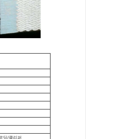
 로딩/클리퍼