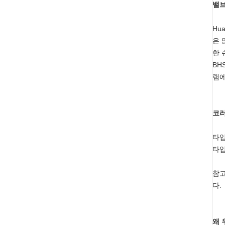
밸브
Hu
은 
한 
BH
램에
코러
타입
타입
참고
다.
왜 