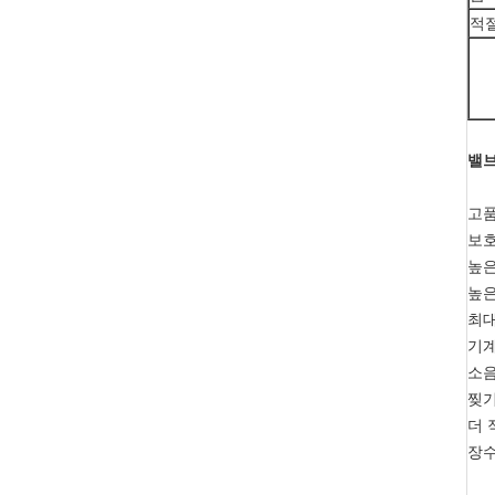
적
밸브
고
보호
높은
높은
최대
기계
소음
찢기
더 
장수