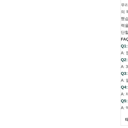
우리
의 
했습
력을
단할
FA
Q1
A:
Q2
A: 
Q3
A:
Q4
A:
Q5
A: