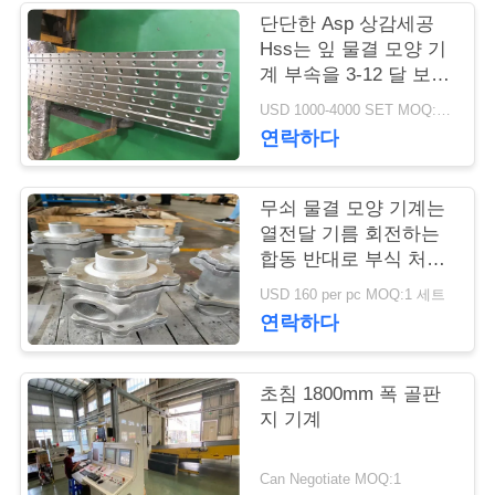
단단한 Asp 상감세공
연
Hss는 잎 물결 모양 기
계 부속을 3-12 달 보장
락
을 잘라냈습니다
USD 1000-4000 SET MOQ:1개 세트
주
연락하다
세
무쇠 물결 모양 기계는
요
열전달 기름 회전하는
합동 반대로 부식 처리
를 분해합니다
뉴
USD 160 per pc MOQ:1 세트
연락하다
스
초침 1800mm 폭 골판
인
지 기계
용
Can Negotiate MOQ:1