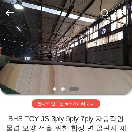
2020
-
2026
HUATAO
LOVER
LTD.
All
Rights
집
Reserved.
제
품
우
리
판지로 만드는 코르게이터 기계
에
BHS TCY JS 3ply 5ply 7ply 자동적인
대
물결 모양 선을 위한 합성 면 골판지 제