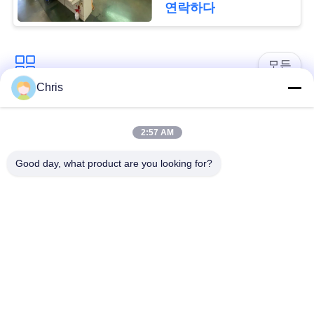
문
연락하다
을
요
모든
Chris
구
비 부직물
산업용 롤러
하
2:57 AM
세
폴리우레탄 스크린
산업용 벨트
Good day, what product are you looking for?
패널
요
에어로젤 절연제 담
산업용 필터
사
요
이
산업적 원심 펌프
산업 펠트 직물
트
맵