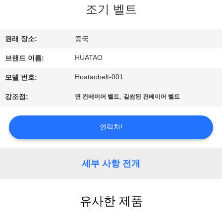
하
조기 벨트
여
원래 장소:
중국
공
HUATAO
브랜드 이름:
장
Huataobelt-001
모델 번호:
여
,
강조점:
면 컨베이어 벨트
길쌈된 컨베이어 벨트
행
연락처!
품
세부 사항 전개
질
관
유사한 제품
리