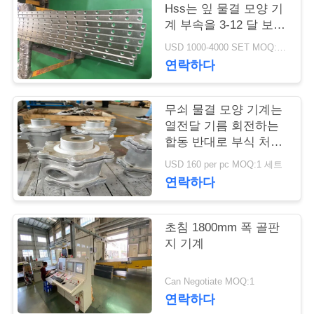
Hss는 잎 물결 모양 기
연
계 부속을 3-12 달 보장
을 잘라냈습니다
USD 1000-4000 SET MOQ:1개 세트
락
연락하다
주
세
무쇠 물결 모양 기계는
열전달 기름 회전하는
요
합동 반대로 부식 처리
를 분해합니다
USD 160 per pc MOQ:1 세트
연락하다
뉴
스
초침 1800mm 폭 골판
지 기계
인
Can Negotiate MOQ:1
용
연락하다