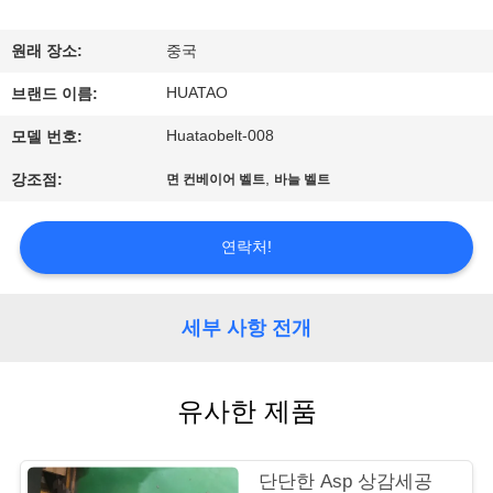
하
여
원래 장소:
중국
HUATAO
브랜드 이름:
공
Huataobelt-008
모델 번호:
장
,
강조점:
면 컨베이어 벨트
바늘 벨트
여
행
연락처!
품
세부 사항 전개
질
유사한 제품
관
리
단단한 Asp 상감세공