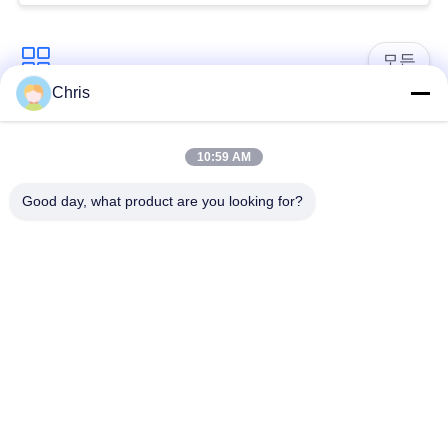
문
을
모든
요
Chris
구
비 부직물
산업용 롤러
10:59 AM
하
폴리우레탄 스크린
산업용 벨트
Good day, what product are you looking for?
세
패널
요
에어로젤 절연제 담
산업용 필터
요
사
산업적 원심 펌프
산업 펠트 직물
이
트
맵
구독하십시오