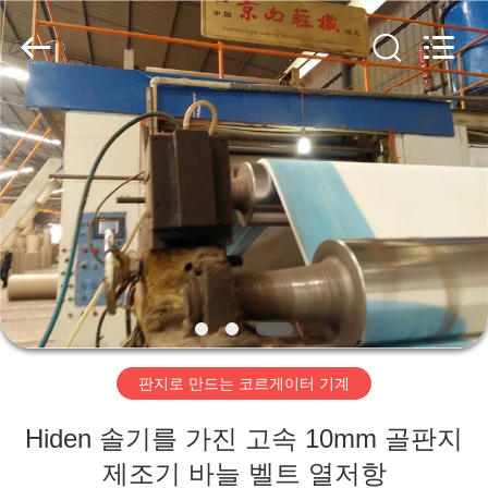
2020
-
2026
HUATAO
LOVER
LTD.
All
Rights
집
Reserved.
제
품
우
리
판지로 만드는 코르게이터 기계
에
Hiden 솔기를 가진 고속 10mm 골판지
대
제조기 바늘 벨트 열저항