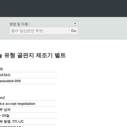
영업 및 지원：
Go
늘 유형 골판지 제조기 벨트
국
UATAO
ataobelt-009
0m2
ice accept negotiation
무 상자
5~20일
 동맹, T/T, L/C