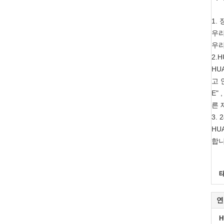
1.
우리
우리
2.
HU
고 
E"
른 
3.
HU
합니
연
H