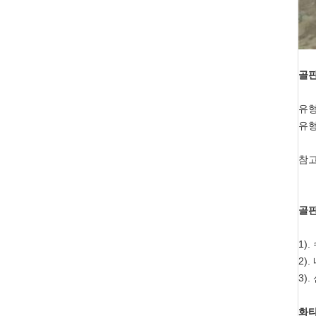
골판
유형-
유형
참고
골판
1)
2)
3)
화타