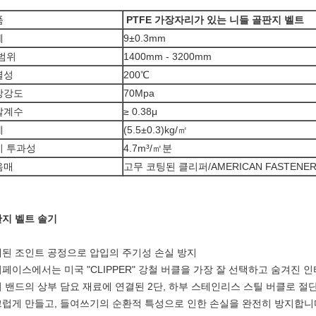
품
PTFE 가장자리가 있는 니들 골판지 벨트
께
9±0.3mm
범위
1400mm - 3200mm
열성
200℃
장강도
70Mpa
찰계수
≥ 0.38μ
게
(5.5±0.3)kg/㎡
기 투과성
4.7m³/㎡분
음매
고무 코팅된 클리퍼/AMERICAN FASTENE
지 벨트 솔기
된 조인트 공정으로 압입의 주기성 손실 방지
페이스에서는 미국 "CLIPPER" 강철 버클을 가장 잘 선택하고 숨겨진
 밴드의 상부 담요 재료에 연결된 2단, 하부 스테인리스 스틸 버클로 절
럽게 만들고, 들여쓰기의 순환적 특성으로 인한 손실을 완전히 방지합니