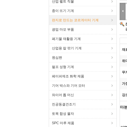
산업 펠트 직물
종이 뜨기 기계
판지로 만드는 코르게이터 기계
광업 마모 부품
폐기물 재활용 기계
산업용 칼 깎기 기계
재
원심팬
위
펄프 성형 기계
무
페이퍼제조 화학 제품
가
기어 박스와 기어 모터
와이어 톱 머신
강
진공동결건조기
마분
토목 합성 물자
SPC 마루 제품