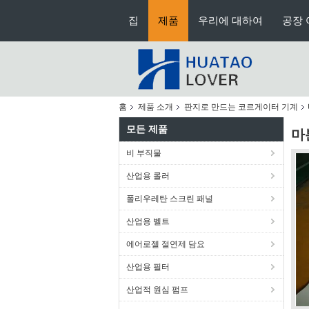
집
제품
우리에 대하여
공장 
홈
제품 소개
판지로 만드는 코르게이터 기계
모든 제품
마
비 부직물
산업용 롤러
폴리우레탄 스크린 패널
산업용 벨트
에어로젤 절연제 담요
산업용 필터
산업적 원심 펌프