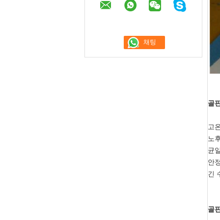
골판
고온
노후
균일
안
긴 
골판