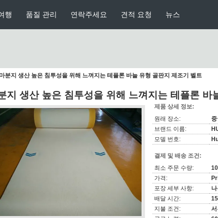
여행
품질 관리
연락주세요
견적 요청
뉴스
마분지 생산 높은 침투성을 위해 느껴지는 테플론 바늘 유형 골판지 제조기 벨트
분지 생산 높은 침투성을 위해 느껴지는 테플론 바
제품 상세 정보:
원래 장소:
중
브랜드 이름:
H
모델 번호:
Hu
결제 및 배송 조건:
최소 주문 수량:
1
가격:
Pr
포장 세부 사항:
나
배달 시간:
1
지불 조건:
서부