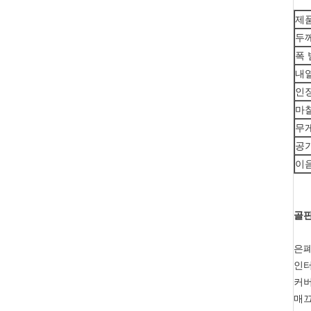
제
두
폭 
내
인
마
무
공
이
골판
은폐
인터
커버
매끄