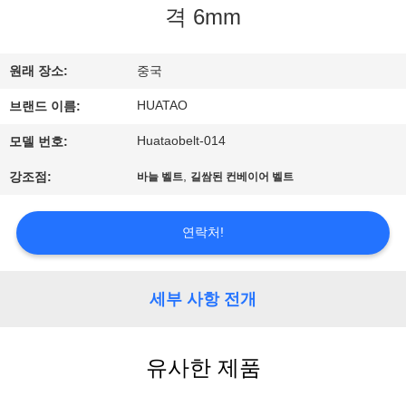
하
격 6mm
여
원래 장소:
중국
공
HUATAO
브랜드 이름:
장
Huataobelt-014
모델 번호:
여
,
강조점:
바늘 벨트
길쌈된 컨베이어 벨트
행
연락처!
품
세부 사항 전개
질
관
유사한 제품
리