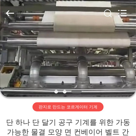
2020
-
2026
HUATAO
LOVER
LTD.
All
Rights
집
Reserved.
제
품
우
리
판지로 만드는 코르게이터 기계
에
단 하나 단 달기 공구 기계를 위한 가동
대
가능한 물결 모양 면 컨베이어 벨트 간