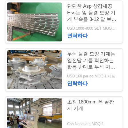
단단한 Asp 상감세공
연
Hss는 잎 물결 모양 기
계 부속을 3-12 달 보장
락
을 잘라냈습니다
USD 1000-4000 SET MOQ:1개 세트
주
연락하다
세
무쇠 물결 모양 기계는
요
열전달 기름 회전하는
합동 반대로 부식 처리
를 분해합니다
뉴
USD 160 per pc MOQ:1 세트
연락하다
스
초침 1800mm 폭 골판
인
지 기계
용
Can Negotiate MOQ:1