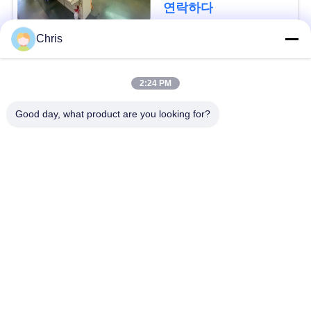
문
연락하다
을
Chris
요
모든
2:24 PM
구
비 부직물
산업용 롤러
Good day, what product are you looking for?
하
세
폴리우레탄 스크린
산업용 벨트
패널
요
에어로젤 절연제 담
산업용 필터
사
요
이
산업적 원심 펌프
산업 펠트 직물
트
맵