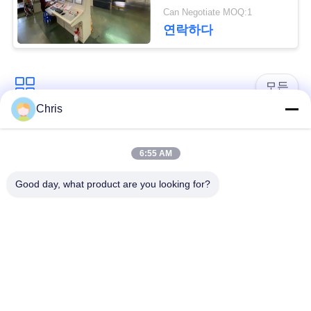
문
Can Negotiate MOQ:1
연락하다
을
요
모든
구
Chris
하
비 부직물
산업용 롤러
세
6:55 AM
요
폴리우레탄 스크린
산업용 벨트
Good day, what product are you looking for?
패널
사
에어로젤 절연제 담
산업용 필터
이
요
트
산업적 원심 펌프
산업 펠트 직물
맵