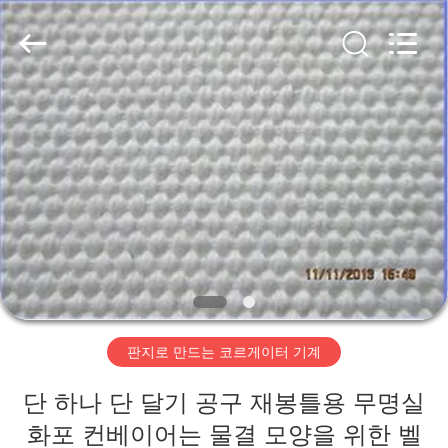
2020
-
2026
HUATAO
LOVER
LTD.
All
Rights
집
Reserved.
제
품
우
리
판지로 만드는 코르게이터 기계
에
단 하나 단 달기 공구 재봉틀용 무명실
대
화포 컨베이어는 물결 모양을 위한 벨