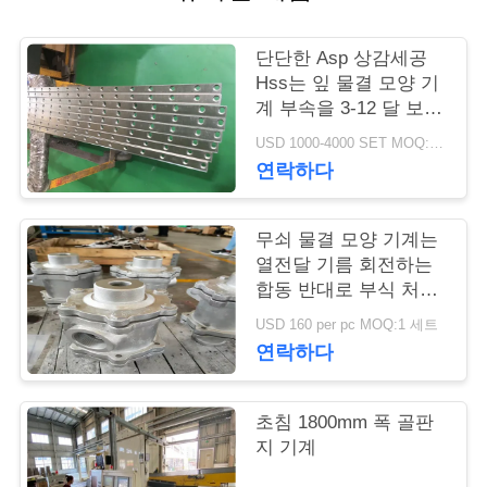
연
단단한 Asp 상감세공
락
Hss는 잎 물결 모양 기
계 부속을 3-12 달 보장
주
을 잘라냈습니다
USD 1000-4000 SET MOQ:1개 세트
세
연락하다
요
무쇠 물결 모양 기계는
열전달 기름 회전하는
뉴
합동 반대로 부식 처리
를 분해합니다
USD 160 per pc MOQ:1 세트
스
연락하다
인
초침 1800mm 폭 골판
지 기계
용