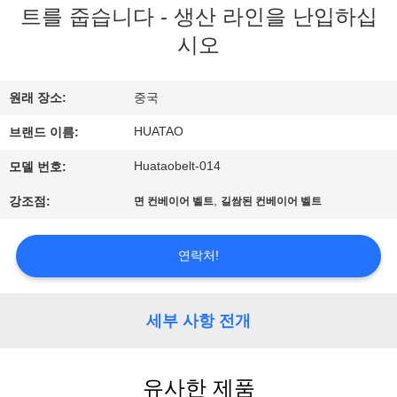
하
트를 줍습니다 - 생산 라인을 난입하십
여
시오
공
원래 장소:
중국
장
HUATAO
브랜드 이름:
여
Huataobelt-014
모델 번호:
행
,
강조점:
면 컨베이어 벨트
길쌈된 컨베이어 벨트
연락처!
품
질
세부 사항 전개
관
리
유사한 제품