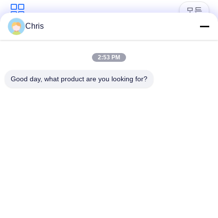
문
모든
을
Chris
요
비 부직물
산업용 롤러
2:53 PM
구
폴리우레탄 스크린
산업용 벨트
Good day, what product are you looking for?
하
패널
세
에어로젤 절연제 담
산업용 필터
요
요
산업적 원심 펌프
산업 펠트 직물
사
이
트
구독하십시오
맵