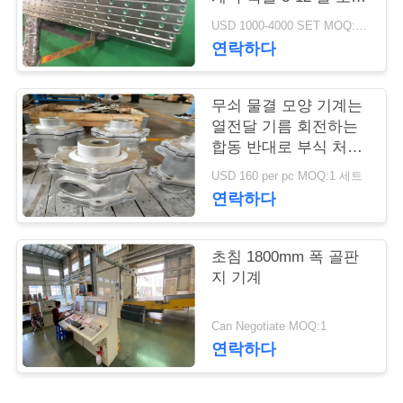
을 잘라냈습니다
USD 1000-4000 SET MOQ:1개 세트
연
연락하다
락
주
무쇠 물결 모양 기계는
열전달 기름 회전하는
세
합동 반대로 부식 처리
를 분해합니다
요
USD 160 per pc MOQ:1 세트
연락하다
뉴
초침 1800mm 폭 골판
스
지 기계
Can Negotiate MOQ:1
인
연락하다
용