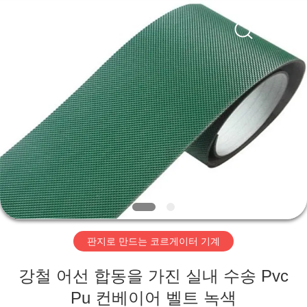
2020
-
2026
HUATAO
LOVER
LTD.
All
Rights
집
Reserved.
제
품
우
리
판지로 만드는 코르게이터 기계
에
강철 어선 합동을 가진 실내 수송 Pvc
대
Pu 컨베이어 벨트 녹색