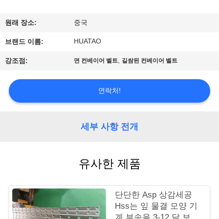
하
여
원래 장소:
중국
HUATAO
브랜드 이름:
공
,
강조점:
면 컨베이어 벨트
길쌈된 컨베이어 벨트
장
여
연락처!
행
세부 사항 전개
품
유사한 제품
질
관
단단한 Asp 상감세공
리
Hss는 잎 물결 모양 기
계 부속을 3-12 달 보장