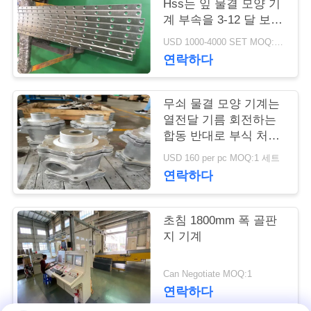
Hss는 잎 물결 모양 기
계 부속을 3-12 달 보장
연
을 잘라냈습니다
USD 1000-4000 SET MOQ:1개 세트
락
연락하다
주
무쇠 물결 모양 기계는
세
열전달 기름 회전하는
요
합동 반대로 부식 처리
를 분해합니다
USD 160 per pc MOQ:1 세트
연락하다
뉴
스
초침 1800mm 폭 골판
지 기계
인
Can Negotiate MOQ:1
용
연락하다