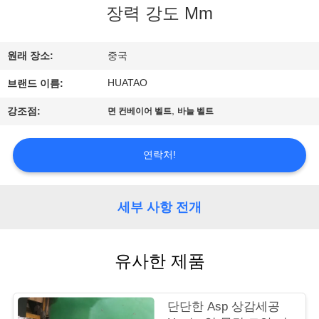
하
장력 강도 Mm
여
원래 장소:
중국
공
HUATAO
브랜드 이름:
장
,
강조점:
면 컨베이어 벨트
바늘 벨트
여
연락처!
행
세부 사항 전개
품
질
유사한 제품
관
리
단단한 Asp 상감세공