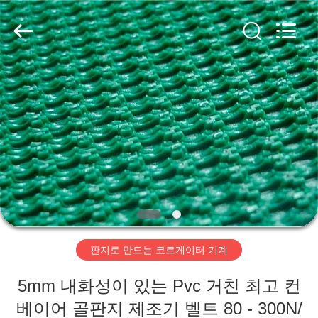
2020
-
2026
HUATAO
LOVER
LTD.
All
Rights
집
Reserved.
제
품
우
리
판지로 만드는 코르게이터 기계
에
5mm 내화성이 있는 Pvc 거친 최고 컨
대
베이어 골판지 제조기 벨트 80 - 300N/