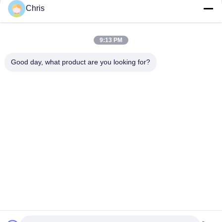
문
Chris
을
모든
9:13 PM
요
비 부직물
산업용 롤러
Good day, what product are you looking for?
구
하
폴리우레탄 스크린
산업용 벨트
패널
세
요
에어로젤 절연제 담
산업용 필터
요
사
산업적 원심 펌프
산업 펠트 직물
이
트
맵
구독하십시오