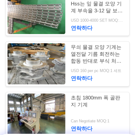
Hss는 잎 물결 모양 기
연
계 부속을 3-12 달 보장
을 잘라냈습니다
USD 1000-4000 SET MOQ:1개 세트
락
연락하다
주
세
무쇠 물결 모양 기계는
열전달 기름 회전하는
요
합동 반대로 부식 처리
를 분해합니다
USD 160 per pc MOQ:1 세트
연락하다
뉴
스
초침 1800mm 폭 골판
지 기계
인
Can Negotiate MOQ:1
용
연락하다