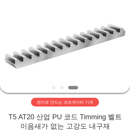
2020
-
2026
HUATAO
LOVER
LTD.
All
Rights
집
Reserved.
제
품
우
리
판지로 만드는 코르게이터 기계
에
T5 AT20 산업 PU 코드 Timming 벨트
대
이음새가 없는 고강도 내구재