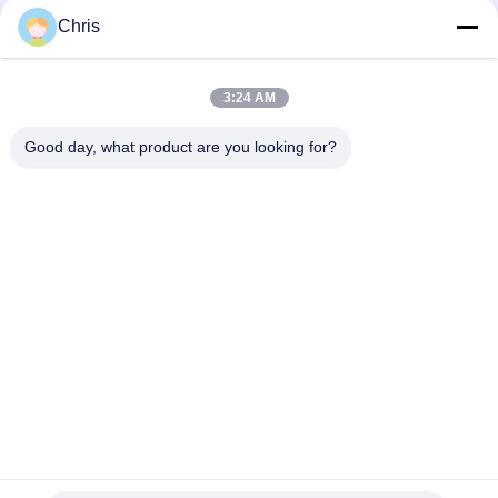
문
Chris
을
모든
요
3:24 AM
구
비 부직물
산업용 롤러
Good day, what product are you looking for?
하
폴리우레탄 스크린
산업용 벨트
세
패널
요
에어로젤 절연제 담
산업용 필터
요
사
산업적 원심 펌프
산업 펠트 직물
이
트
맵
구독하십시오