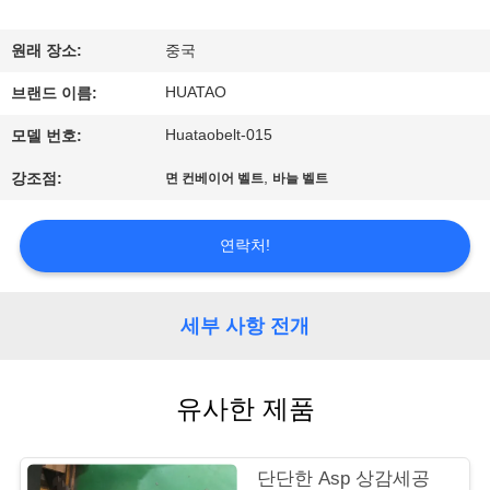
하
여
원래 장소:
중국
HUATAO
브랜드 이름:
공
Huataobelt-015
모델 번호:
장
,
강조점:
면 컨베이어 벨트
바늘 벨트
여
행
연락처!
품
세부 사항 전개
질
유사한 제품
관
리
단단한 Asp 상감세공