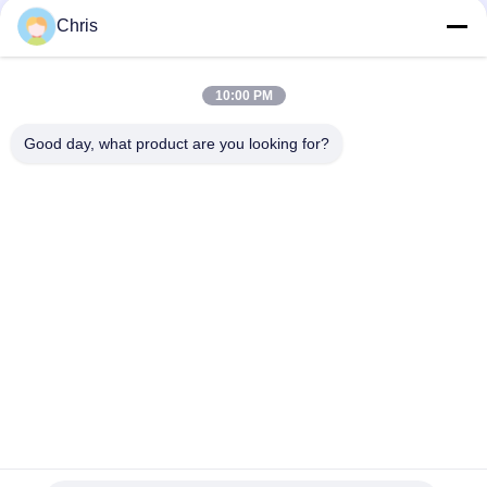
문
Chris
을
모든
요
10:00 PM
구
비 부직물
산업용 롤러
Good day, what product are you looking for?
하
폴리우레탄 스크린
산업용 벨트
세
패널
요
에어로젤 절연제 담
산업용 필터
요
사
산업적 원심 펌프
산업 펠트 직물
이
트
맵
구독하십시오