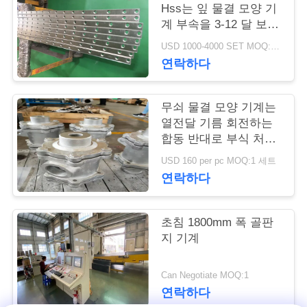
Hss는 잎 물결 모양 기
연
계 부속을 3-12 달 보장
을 잘라냈습니다
USD 1000-4000 SET MOQ:1개 세트
락
연락하다
주
세
무쇠 물결 모양 기계는
열전달 기름 회전하는
요
합동 반대로 부식 처리
를 분해합니다
USD 160 per pc MOQ:1 세트
연락하다
뉴
스
초침 1800mm 폭 골판
지 기계
인
Can Negotiate MOQ:1
용
연락하다