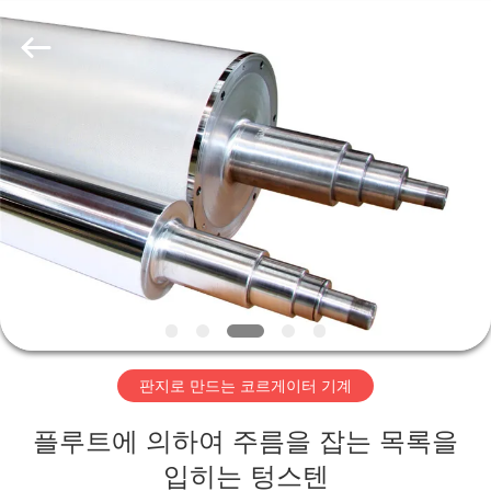
2020
-
2026
HUATAO
LOVER
LTD.
All
Rights
집
Reserved.
제
품
우
리
판지로 만드는 코르게이터 기계
에
플루트에 의하여 주름을 잡는 목록을
대
입히는 텅스텐