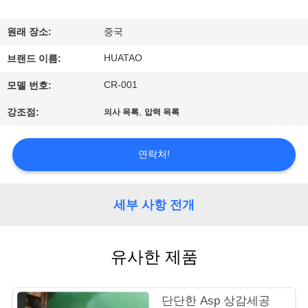
하
여
원래 장소:
중국
HUATAO
브랜드 이름:
공
CR-001
모델 번호:
장
,
강조점:
의사 목록
압력 목록
여
행
연락처!
품
세부 사항 전개
질
유사한 제품
관
리
단단한 Asp 상감세공