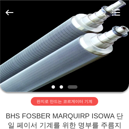
2020
-
2026
HUATAO
LOVER
LTD.
All
Rights
집
Reserved.
제
품
우
리
판지로 만드는 코르게이터 기계
에
BHS FOSBER MARQUIRP ISOWA 단
대
일 페이서 기계를 위한 명부를 주름지