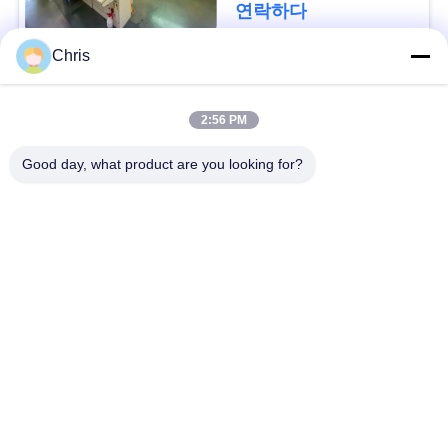
문
연락하다
을
Chris
요
모든
2:56 PM
구
비 부직물
산업용 롤러
Good day, what product are you looking for?
하
세
폴리우레탄 스크린
산업용 벨트
패널
요
에어로젤 절연제 담
산업용 필터
사
요
이
산업적 원심 펌프
산업 펠트 직물
트
맵