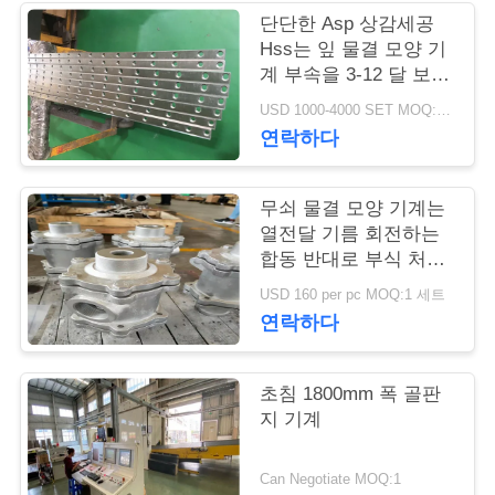
단단한 Asp 상감세공
연
Hss는 잎 물결 모양 기
계 부속을 3-12 달 보장
락
을 잘라냈습니다
USD 1000-4000 SET MOQ:1개 세트
주
연락하다
세
무쇠 물결 모양 기계는
요
열전달 기름 회전하는
합동 반대로 부식 처리
를 분해합니다
뉴
USD 160 per pc MOQ:1 세트
연락하다
스
초침 1800mm 폭 골판
인
지 기계
용
Can Negotiate MOQ:1