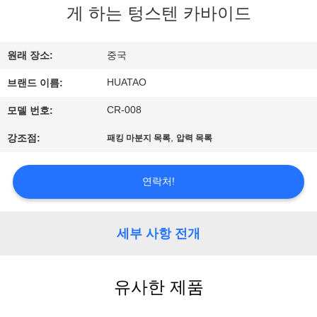
하
게 하는 텅스텐 카바이드
여
원래 장소:
중국
공
HUATAO
브랜드 이름:
장
CR-008
모델 번호:
여
,
강조점:
패킹 마분지 목록
압력 목록
행
연락처!
품
세부 사항 전개
질
관
유사한 제품
리