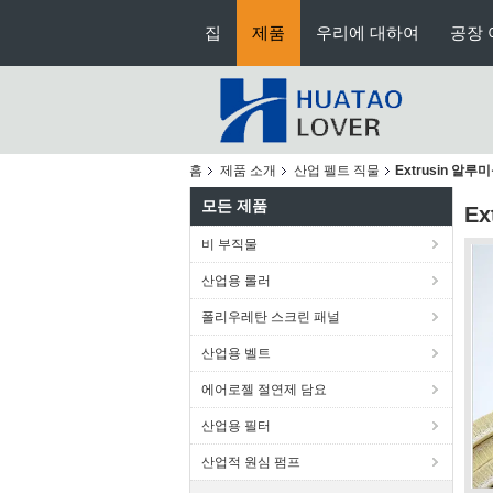
집
제품
우리에 대하여
공장 
홈
제품 소개
산업 펠트 직물
Extrusin 알
모든 제품
E
비 부직물
산업용 롤러
폴리우레탄 스크린 패널
산업용 벨트
에어로젤 절연제 담요
산업용 필터
산업적 원심 펌프