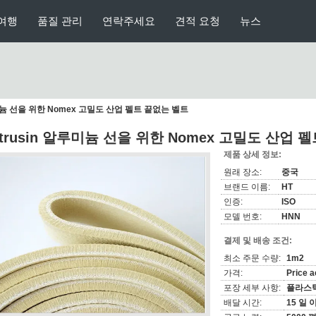
여행
품질 관리
연락주세요
견적 요청
뉴스
루미늄 선을 위한 Nomex 고밀도 산업 펠트 끝없는 벨트
xtrusin 알루미늄 선을 위한 Nomex 고밀도 산업 
제품 상세 정보:
원래 장소:
중국
브랜드 이름:
HT
인증:
ISO
모델 번호:
HNN
결제 및 배송 조건:
최소 주문 수량:
1m2
가격:
Price a
포장 세부 사항:
플라스틱
배달 시간:
15 일 