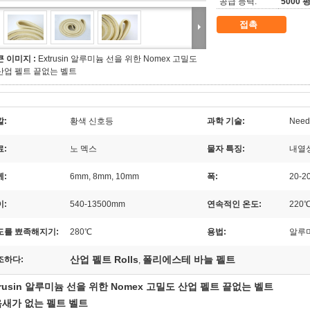
공급 능력:
5000 
접촉
큰 이미지 :
Extrusin 알루미늄 선을 위한 Nomex 고밀도
산업 펠트 끝없는 벨트
깔:
황색 신호등
과학 기술:
Nee
료:
노 멕스
물자 특징:
내열
께:
6mm, 8mm, 10mm
폭:
20-2
이:
540-13500mm
연속적인 온도:
220
도를 뾰족해지기:
280℃
용법:
알루
산업 펠트 Rolls
폴리에스테 바늘 펠트
조하다:
,
trusin 알루미늄 선을 위한 Nomex 고밀도 산업 펠트 끝없는 벨트
새가 없는 펠트 벨트