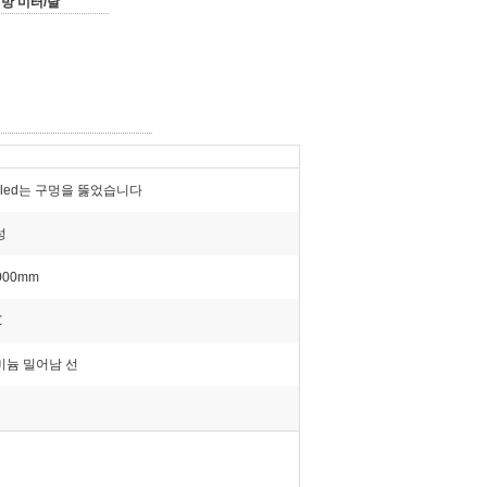
평방 미터/달
dled는 구멍을 뚫었습니다
성
000mm
℃
미늄 밀어남 선