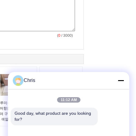
(
0
/ 3000)
Chris
11:12 AM
루미늄 밀어남을 위한
Needled는 벨트 5mm
저항을 가진 바늘에 의
간격 내산성을 풀칠하는
Good day, what product are you looking 
여 구멍을 뚫는 브라운
건전지를 구멍을 뚫었습
for?
색깔 PBO 롤러 관
니다