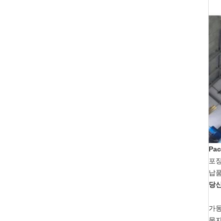
Pac
포장
납품
당
가동
물자