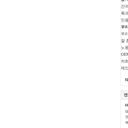
간격
폭과
인용
우
우리
잘 
노동
OE
저희
제안
연
H
전
팩