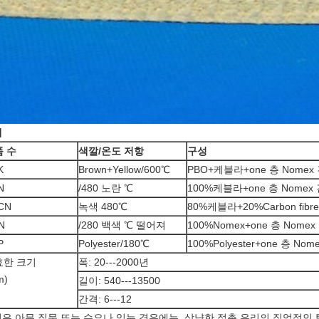
세
 수
색깔/온도 저항
구성
K
Brown+Yellow/600℃
PBO+케블라+one 층 Nomex
N
/480 노란 ℃
100%케블라+one 층 Nomex
CN
녹색 480℃
80%케블라+20%Carbon fibre
N
/280 백색 ℃ 떨어져
100%Nomex+one 층 Nome
P
Polyester/180℃
100%Polyester+one 층 No
효한 크기
폭: 20---2000년
m)
길이: 540---13500
간격: 6---12
은 아무 질문 또는 수요나 있는 경우에는, 상냥한 접촉 우리의 직업적인 팀