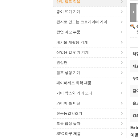
산업 펠트 직물
종이 뜨기 기계
판지로 만드는 코르게이터 기계
광업 마모 부품
폐기물 재활용 기계
산업용 칼 깎기 기계
색
원심팬
재
펄프 성형 기계
두
페이퍼제조 화학 제품
길
기어 박스와 기어 모터
와이어 톱 머신
온
진공동결건조기
강
토목 합성 물자
Ex
SPC 마루 제품
이음