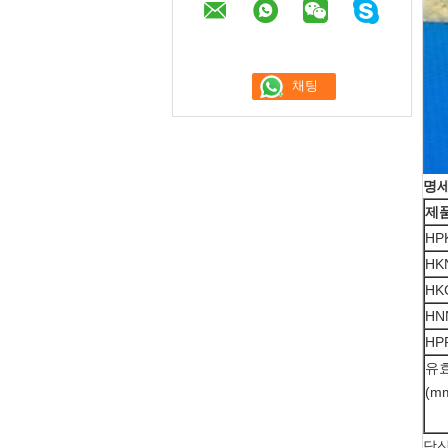
명
제품
HP
HK
HK
HN
HP
유
(m
당신