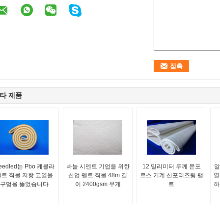
타 제품
eedled는 Pbo 케블라
바늘 시멘트 기업을 위한
12 밀리미터 두께 몬포
알
펠트 직물 저항 고열을
산업 펠트 직물 48m 길
르스 기계 산포리즈링 팰
열
구멍을 뚫었습니다
이 2400gsm 무게
트
하