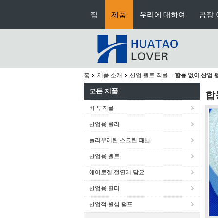
집
제품
우리에 대하여
공장 
홈
제품 소개
산업 펠트 직물
합동 없이 산업 
모든 제품
합
비 부직물
산업용 롤러
폴리우레탄 스크린 패널
산업용 벨트
에어로젤 절연제 담요
산업용 필터
산업적 원심 펌프