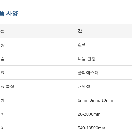
품 사양
속성
값
색상
흰색
기술
니들 펀칭
재료
폴리에스터
료 특징
내열성
두께
6mm, 8mm, 10mm
너비
20-2000mm
길이
540-13500mm