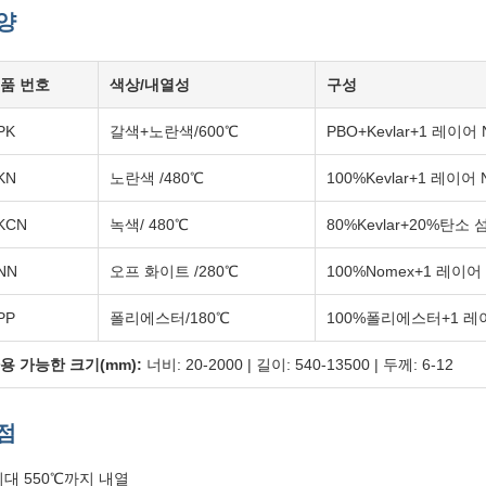
양
품 번호
색상/내열성
구성
PK
갈색+노란색/600℃
PBO+Kevlar+1 레이어
KN
노란색 /480℃
100%Kevlar+1 레이어
KCN
녹색/ 480℃
80%Kevlar+20%탄소
NN
오프 화이트 /280℃
100%Nomex+1 레이어
PP
폴리에스터/180℃
100%폴리에스터+1 레이
용 가능한 크기(mm):
너비: 20-2000 | 길이: 540-13500 | 두께: 6-12
점
최대 550℃까지 내열