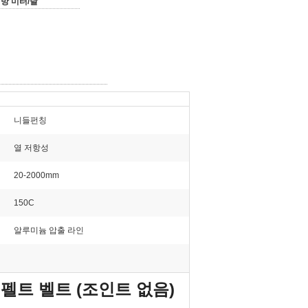
평방 미터/달
니들펀칭
열 저항성
20-2000mm
150C
알루미늄 압출 라인
펠트 벨트 (조인트 없음)