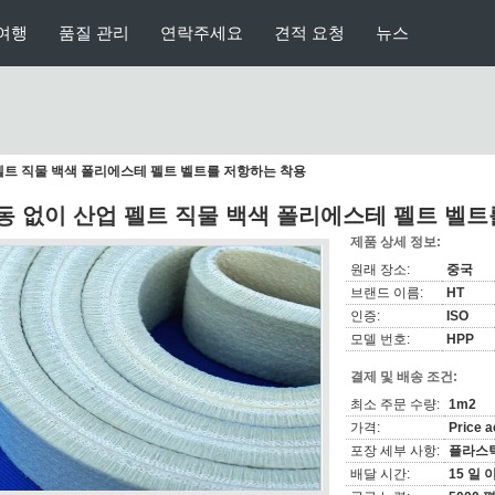
여행
품질 관리
연락주세요
견적 요청
뉴스
펠트 직물 백색 폴리에스테 펠트 벨트를 저항하는 착용
동 없이 산업 펠트 직물 백색 폴리에스테 펠트 벨트
제품 상세 정보:
원래 장소:
중국
브랜드 이름:
HT
인증:
ISO
모델 번호:
HPP
결제 및 배송 조건:
최소 주문 수량:
1m2
가격:
Price a
포장 세부 사항:
플라스틱
배달 시간:
15 일 