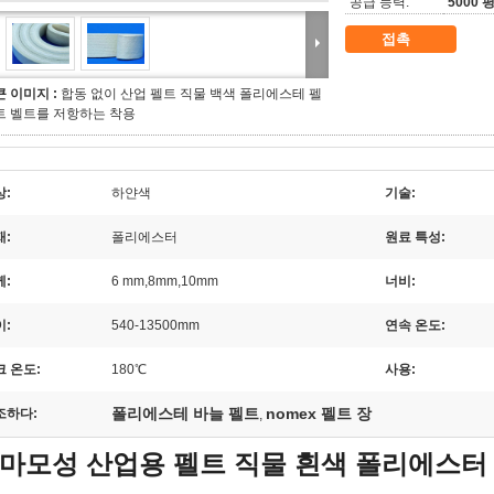
공급 능력:
5000 
접촉
큰 이미지 :
합동 없이 산업 펠트 직물 백색 폴리에스테 펠
트 벨트를 저항하는 착용
상:
하얀색
기술:
재:
폴리에스터
원료 특성:
께:
6 mm,8mm,10mm
너비:
이:
540-13500mm
연속 온도:
크 온도:
180℃
사용:
폴리에스테 바늘 펠트
nomex 펠트 장
조하다:
,
마모성 산업용 펠트 직물 흰색 폴리에스터 