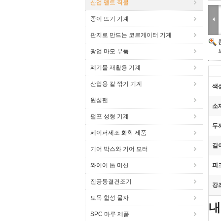
산업 펠트 직물
종이 뜨기 기계
판지로 만드는 코르게이터 기계
광업 마모 부품
폐기물 재활용 기계
산업용 칼 깎기 기계
색
원심팬
소
펄프 성형 기계
두
페이퍼제조 화학 제품
길
기어 박스와 기어 모터
와이어 톱 머신
피
진공동결건조기
강
토목 합성 물자
내
SPC 마루 제품