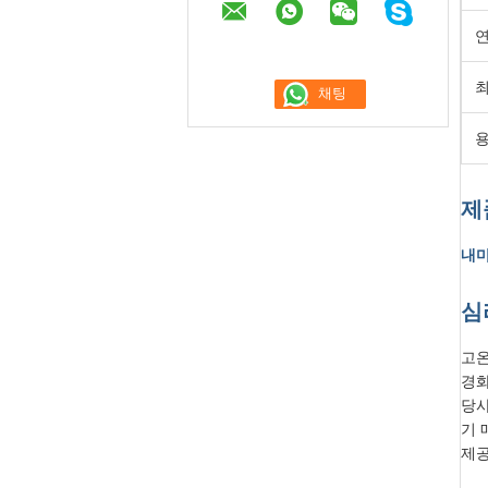
연
최
제
내마
심
고온
경화
당사
기 
제공