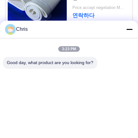
문
Price accept negotiation MOQ:1개 조각
을
연락하다
요
Chris
구
모든
3:23 PM
하
비 부직물
산업용 롤러
Good day, what product are you looking for?
세
요
폴리우레탄 스크린
산업용 벨트
패널
사
에어로젤 절연제 담
산업용 필터
이
요
트
산업적 원심 펌프
산업 펠트 직물
맵