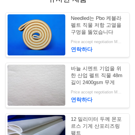
연
Needled는 Pbo 케블라
락
펠트 직물 저항 고열을
구멍을 뚫었습니다
주
Price accept negotiation MOQ:1m2
세
연락하다
요
바늘 시멘트 기업을 위
한 산업 펠트 직물 48m
뉴
길이 2400gsm 무게
스
Price accept negotiation MOQ:1 PC
연락하다
인
12 밀리미터 두께 몬포
용
르스 기계 산포리즈링
팰트