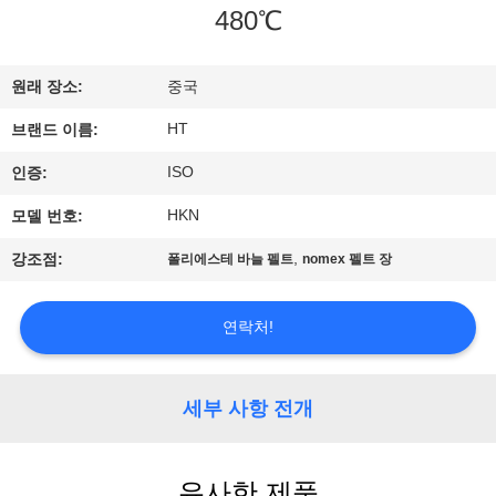
하
480℃
여
원래 장소:
중국
공
HT
브랜드 이름:
장
ISO
인증:
여
HKN
모델 번호:
행
,
강조점:
폴리에스테 바늘 펠트
nomex 펠트 장
품
연락처!
질
세부 사항 전개
관
리
유사한 제품