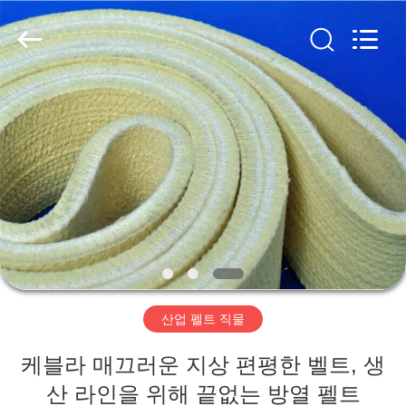
2020
-
2026
HUATAO
LOVER
LTD.
All
Rights
집
Reserved.
제
품
우
리
산업 펠트 직물
에
케블라 매끄러운 지상 편평한 벨트, 생
대
산 라인을 위해 끝없는 방열 펠트