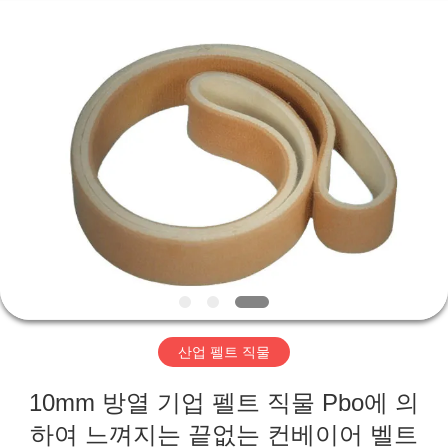
2020
-
2026
HUATAO
LOVER
LTD.
All
Rights
집
Reserved.
제
품
우
리
산업 펠트 직물
에
10mm 방열 기업 펠트 직물 Pbo에 의
대
하여 느껴지는 끝없는 컨베이어 벨트