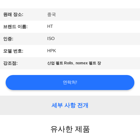
하
여
원래 장소:
중국
HT
브랜드 이름:
공
ISO
인증:
장
HPK
모델 번호:
여
,
강조점:
산업 펠트 Rolls
nomex 펠트 장
행
연락처!
품
질
세부 사항 전개
관
유사한 제품
리