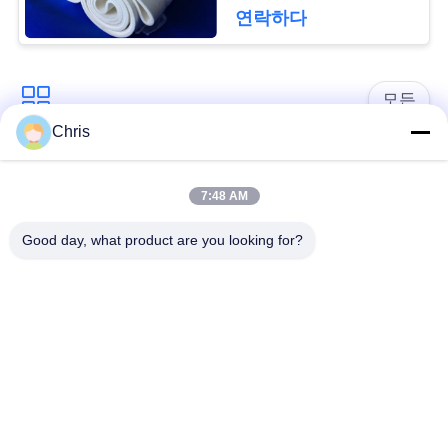
문
연락하다
을
요
모든
구
Chris
비 부직물
산업용 롤러
하
7:48 AM
세
폴리우레탄 스크린
산업용 벨트
Good day, what product are you looking for?
요
패널
에어로젤 절연제 담
사
산업용 필터
요
이
산업적 원심 펌프
산업 펠트 직물
트
맵