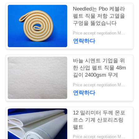
Needled는 Pbo 케블라
연
펠트 직물 저항 고열을
구멍을 뚫었습니다
락
Price accept negotiation MOQ:1m2
주
연락하다
세
요
바늘 시멘트 기업을 위
한 산업 펠트 직물 48m
길이 2400gsm 무게
뉴
Price accept negotiation MOQ:1 PC
연락하다
스
12 밀리미터 두께 몬포
인
르스 기계 산포리즈링
팰트
용
Price accept negotiation MOQ:1개 조각