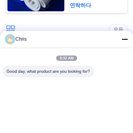
문
연락하다
을
요
모든
구
Chris
비 부직물
산업용 롤러
하
8:32 AM
세
폴리우레탄 스크린
산업용 벨트
Good day, what product are you looking for?
요
패널
에어로젤 절연제 담
사
산업용 필터
요
이
산업적 원심 펌프
산업 펠트 직물
트
맵