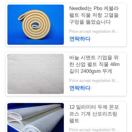
Needled는 Pbo 케블라
연
펠트 직물 저항 고열을
구멍을 뚫었습니다
락
Price accept negotiation MOQ:1m2
주
연락하다
세
요
바늘 시멘트 기업을 위
한 산업 펠트 직물 48m
길이 2400gsm 무게
뉴
Price accept negotiation MOQ:1 PC
연락하다
스
12 밀리미터 두께 몬포
인
르스 기계 산포리즈링
팰트
용
Price accept negotiation MOQ:1개 조각