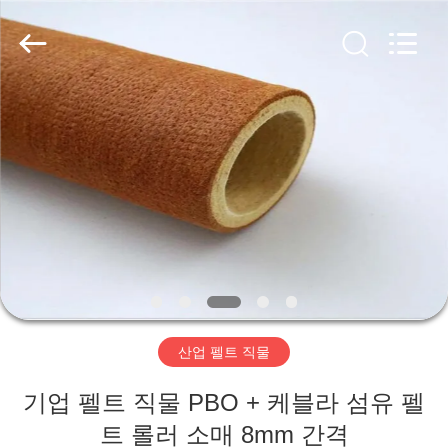
2020
-
2026
HUATAO
LOVER
LTD.
All
Rights
집
Reserved.
제
품
우
리
산업 펠트 직물
에
기업 펠트 직물 PBO + 케블라 섬유 펠
대
트 롤러 소매 8mm 간격