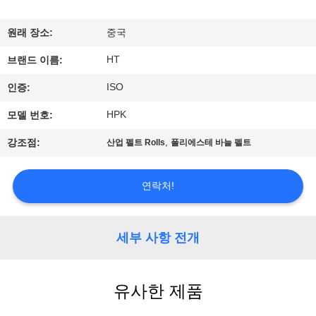
하
여
원래 장소:
중국
HT
브랜드 이름:
공
ISO
인증:
장
HPK
모델 번호:
여
,
강조점:
산업 펠트 Rolls
폴리에스테 바늘 펠트
행
연락처!
품
질
세부 사항 전개
관
유사한 제품
리