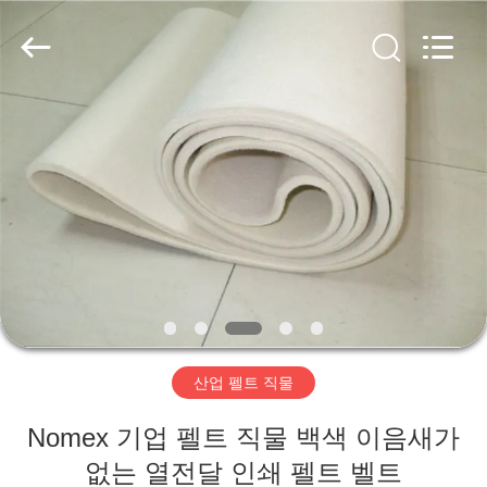
2020
-
2026
HUATAO
LOVER
LTD.
All
Rights
집
Reserved.
제
품
우
리
산업 펠트 직물
에
Nomex 기업 펠트 직물 백색 이음새가
대
없는 열전달 인쇄 펠트 벨트