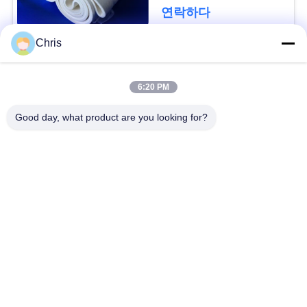
문
연락하다
을
Chris
요
모든
구
6:20 PM
비 부직물
산업용 롤러
하
Good day, what product are you looking for?
세
폴리우레탄 스크린
산업용 벨트
요
패널
에어로젤 절연제 담
사
산업용 필터
요
이
산업적 원심 펌프
산업 펠트 직물
트
맵