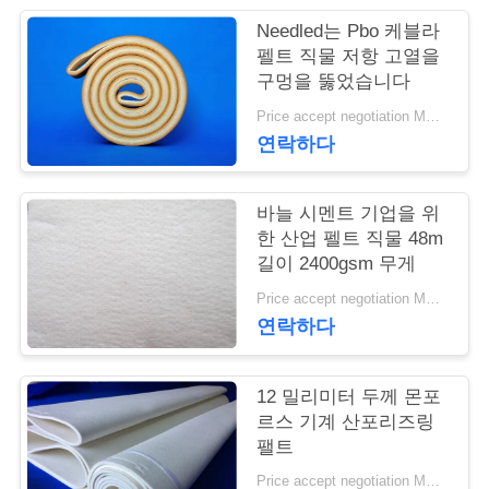
Needled는 Pbo 케블라
연
펠트 직물 저항 고열을
구멍을 뚫었습니다
락
Price accept negotiation MOQ:1m2
주
연락하다
세
요
바늘 시멘트 기업을 위
한 산업 펠트 직물 48m
길이 2400gsm 무게
뉴
Price accept negotiation MOQ:1 PC
연락하다
스
12 밀리미터 두께 몬포
인
르스 기계 산포리즈링
팰트
용
Price accept negotiation MOQ:1개 조각