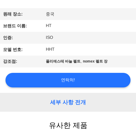
하
여
원래 장소:
중국
HT
브랜드 이름:
공
ISO
인증:
장
HHT
모델 번호:
여
,
강조점:
폴리에스테 바늘 펠트
nomex 펠트 장
행
연락처!
품
질
세부 사항 전개
관
유사한 제품
리