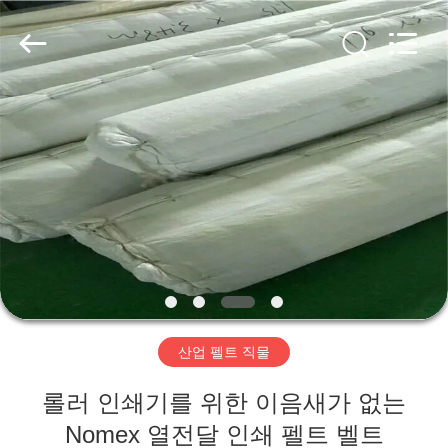
2020
-
2026
HUATAO
LOVER
LTD.
All
Rights
집
Reserved.
제
품
우
리
산업 펠트 직물
에
롤러 인쇄기를 위한 이음새가 없는
대
Nomex 열전달 인쇄 펠트 벨트