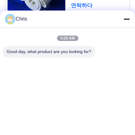
문
연락하다
을
Chris
요
모든
구
5:25 AM
비 부직물
산업용 롤러
하
Good day, what product are you looking for?
세
폴리우레탄 스크린
산업용 벨트
요
패널
에어로젤 절연제 담
사
산업용 필터
요
이
산업적 원심 펌프
산업 펠트 직물
트
맵