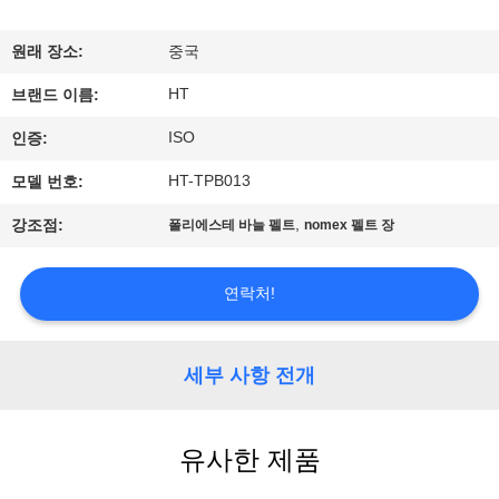
하
여
원래 장소:
중국
HT
브랜드 이름:
공
ISO
인증:
장
HT-TPB013
모델 번호:
여
,
강조점:
폴리에스테 바늘 펠트
nomex 펠트 장
행
연락처!
품
질
세부 사항 전개
관
유사한 제품
리