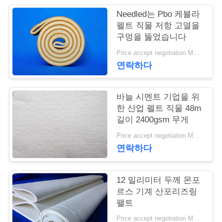
Needled는 Pbo 케블라
연
펠트 직물 저항 고열을
구멍을 뚫었습니다
락
Price accept negotiation MOQ:1m2
주
연락하다
세
요
바늘 시멘트 기업을 위
한 산업 펠트 직물 48m
길이 2400gsm 무게
뉴
Price accept negotiation MOQ:1 PC
연락하다
스
12 밀리미터 두께 몬포
인
르스 기계 산포리즈링
팰트
용
Price accept negotiation MOQ:1개 조각