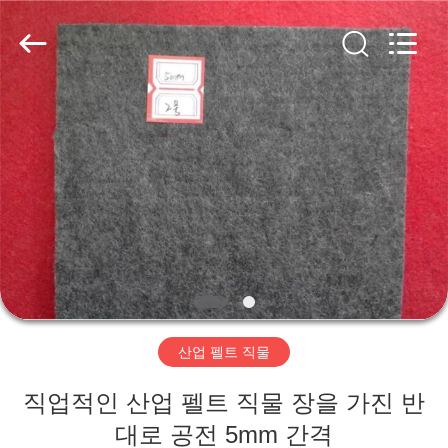
2020
-
2026
HUATAO
LOVER
LTD.
All
Rights
집
Reserved.
제
품
우
리
산업 펠트 직물
에
직업적인 산업 펠트 직물 장을 가진 반
대
대로 공전 5mm 간격