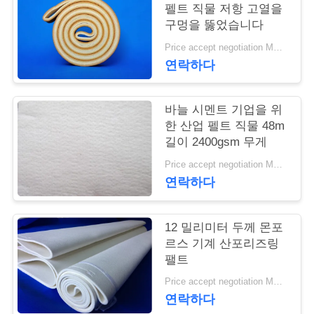
펠트 직물 저항 고열을
연
구멍을 뚫었습니다
Price accept negotiation MOQ:1m2
락
연락하다
주
세
바늘 시멘트 기업을 위
한 산업 펠트 직물 48m
요
길이 2400gsm 무게
Price accept negotiation MOQ:1 PC
연락하다
뉴
스
12 밀리미터 두께 몬포
르스 기계 산포리즈링
팰트
인
Price accept negotiation MOQ:1개 조각
용
연락하다