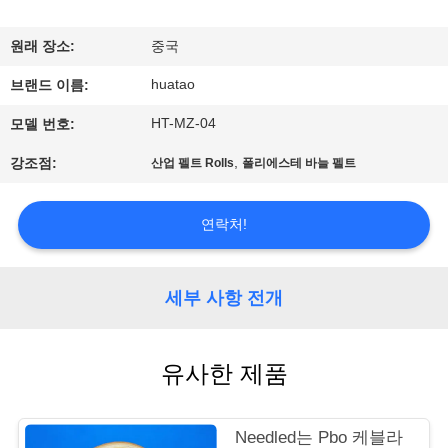
하
여
원래 장소:
중국
huatao
브랜드 이름:
공
HT-MZ-04
모델 번호:
장
,
강조점:
산업 펠트 Rolls
폴리에스테 바늘 펠트
여
행
연락처!
품
세부 사항 전개
질
유사한 제품
관
리
Needled는 Pbo 케블라