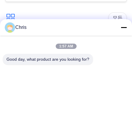
문
을
모든
요
Chris
구
비 부직물
산업용 롤러
1:57 AM
하
폴리우레탄 스크린
산업용 벨트
Good day, what product are you looking for?
세
패널
요
에어로젤 절연제 담
산업용 필터
요
사
산업적 원심 펌프
산업 펠트 직물
이
트
맵
구독하십시오