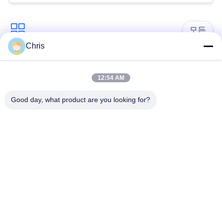
문
을
모든
요
Chris
구
비 부직물
산업용 롤러
12:54 AM
하
폴리우레탄 스크린
산업용 벨트
Good day, what product are you looking for?
세
패널
요
에어로젤 절연제 담
산업용 필터
요
사
산업적 원심 펌프
산업 펠트 직물
이
트
맵
구독하십시오