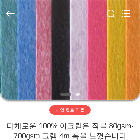
2020
-
2026
HUATAO
LOVER
LTD.
All
Rights
집
Reserved.
제
품
우
리
산업 펠트 직물
에
다채로운 100% 아크릴은 직물 80gsm-
대
700gsm 그램 4m 폭을 느꼈습니다