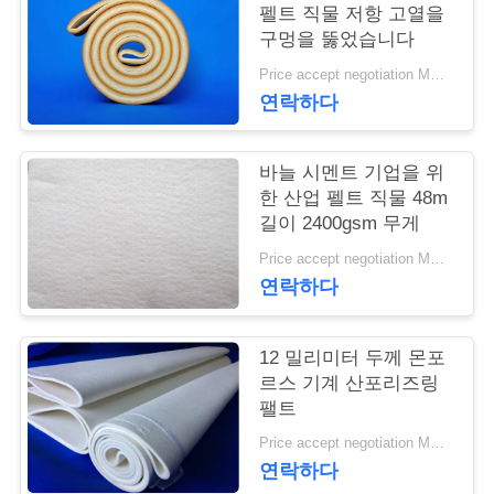
펠트 직물 저항 고열을
연
구멍을 뚫었습니다
Price accept negotiation MOQ:1m2
락
연락하다
주
세
바늘 시멘트 기업을 위
한 산업 펠트 직물 48m
요
길이 2400gsm 무게
Price accept negotiation MOQ:1 PC
연락하다
뉴
스
12 밀리미터 두께 몬포
르스 기계 산포리즈링
팰트
인
Price accept negotiation MOQ:1개 조각
용
연락하다