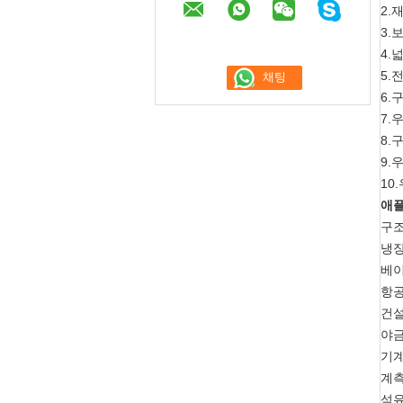
2.
3.
4.
5.
6.
7.
8.
9.
10
애
구조
냉장
베이
항공
건설
야금
기계
계측
석유