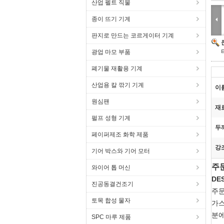
산업 펠트 직물
종이 뜨기 기계
판지로 만드는 코르게이터 기계
광업 마모 부품
폐기물 재활용 기계
산업용 칼 깎기 기계
이
원심팬
재
펄프 성형 기계
두
페이퍼제조 화학 제품
강
기어 박스와 기어 모터
주
와이어 톱 머신
DE
진공동결건조기
주문
토목 합성 물자
가스
분에
SPC 마루 제품