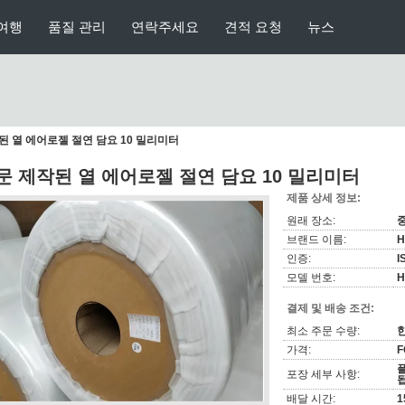
여행
품질 관리
연락주세요
견적 요청
뉴스
된 열 에어로젤 절연 담요 10 밀리미터
문 제작된 열 에어로젤 절연 담요 10 밀리미터
제품 상세 정보:
원래 장소:
브랜드 이름:
H
인증:
I
모델 번호:
H
결제 및 배송 조건:
최소 주문 수량:
가격:
F
플
포장 세부 사항:
배달 시간:
1