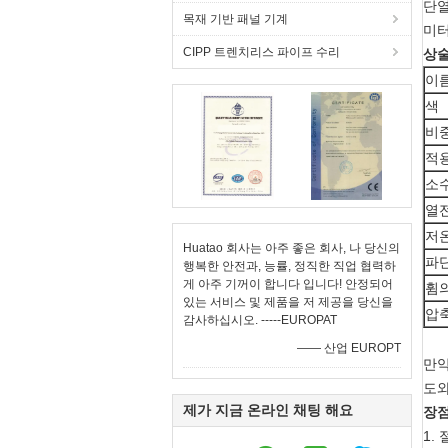
단열
목재 기반 패널 기계
미터
CIPP 트렌치리스 파이프 수리
상
이
색
비
적
소
열
저
Huatao 회사는 아주 좋은 회사, 나 당신의
파
행복한 안전과, 능률, 정직한 직업 협력하
게 아주 기꺼이 합니다 입니다! 안정되어
휨
있는 서비스 및 제품을 저 제공을 당신을
압
감사하십시오. -----EUROPAT
—— 산업 EUROPT
만약
도와
제가 지금 온라인 채팅 해요
장
1.