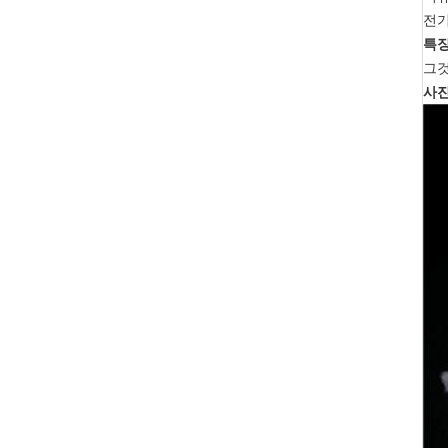
전기
특
그것
사