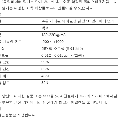
 10 밀리미터 덮개는 만져보니 깨지기 쉬운 확장된 폴리스티렌처럼 느껴
 덮개는 다양한 화학 화합물로부터 만들어질 수 있습니다.
술
름
주문 제작된 에어로젤 단열 10 밀리미터 덮개
백색
중
180-220kg/m3
용 가능한 온도
-200 ~ +1000
수성
절대적 소수성 (아래 350)
전도율
0.012 - 0.018w/mk (25에)
온 굽힘
99%
단 연신
65%
의 세기
45KP
축 강도
32N
 당신이 어떠한 질문 또는 수요를 있고 친절하게 우리의 프리페스페셔널 
 부유한 생산 경험에 따라 당신에게 최고의 해결책을 줄 것입니다.
점
 절연성능은 개선됩니다