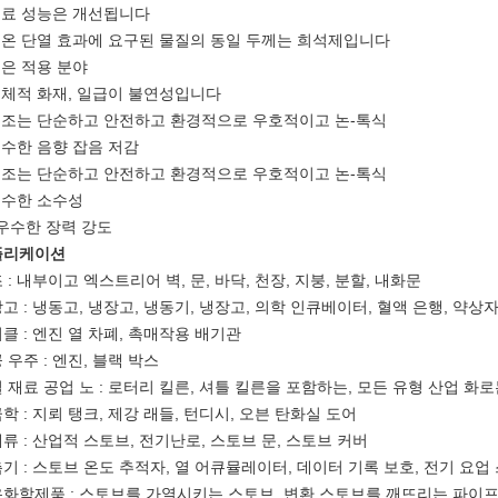
재료 성능은 개선됩니다
보온 단열 효과에 요구된 물질의 동일 두께는 희석제입니다
넓은 적용 분야
전체적 화재, 일급이 불연성입니다
구조는 단순하고 안전하고 환경적으로 우호적이고 논-톡식
우수한 음향 잡음 저감
구조는 단순하고 안전하고 환경적으로 우호적이고 논-톡식
우수한 소수성
.우수한 장력 강도
플리케이션
 : 내부이고 엑스트리어 벽, 문, 바닥, 천장, 지붕, 분할, 내화문
고 : 냉동고, 냉장고, 냉동기, 냉장고, 의학 인큐베이터, 혈액 은행, 약상자
클 : 엔진 열 차폐, 촉매작용 배기관
 우주 : 엔진, 블랙 박스
 재료 공업 노 : 로터리 킬른, 셔틀 킬른을 포함하는, 모든 유형 산업 
학 : 지뢰 탱크, 제강 래들, 턴디시, 오븐 탄화실 도어
류 : 산업적 스토브, 전기난로, 스토브 문, 스토브 커버
기 : 스토브 온도 추적자, 열 어큐뮬레이터, 데이터 기록 보호, 전기 요업
화학제품 : 스토브를 가열시키는 스토브, 변환 스토브를 깨뜨리는 파이프