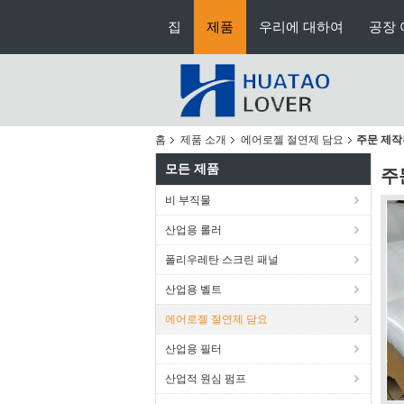
집
제품
우리에 대하여
공장 
홈
제품 소개
에어로젤 절연제 담요
주문 제작
모든 제품
주
비 부직물
산업용 롤러
폴리우레탄 스크린 패널
산업용 벨트
에어로젤 절연제 담요
산업용 필터
산업적 원심 펌프