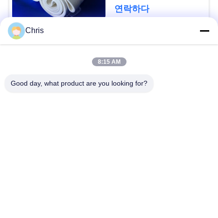
문
연락하다
을
Chris
요
모든
구
8:15 AM
비 부직물
산업용 롤러
하
Good day, what product are you looking for?
세
폴리우레탄 스크린
산업용 벨트
요
패널
에어로젤 절연제 담
사
산업용 필터
요
이
산업적 원심 펌프
산업 펠트 직물
트
맵