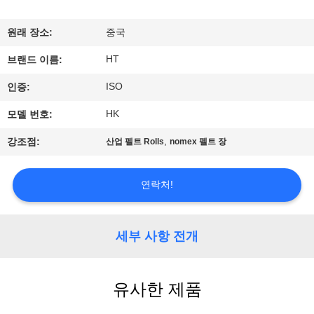
하
여
원래 장소:
중국
HT
브랜드 이름:
공
ISO
인증:
장
HK
모델 번호:
여
,
강조점:
산업 펠트 Rolls
nomex 펠트 장
행
연락처!
품
질
세부 사항 전개
관
유사한 제품
리