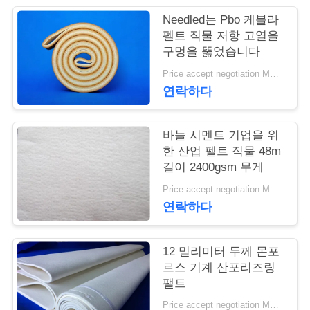
Needled는 Pbo 케블라
연
펠트 직물 저항 고열을
구멍을 뚫었습니다
락
Price accept negotiation MOQ:1m2
주
연락하다
세
요
바늘 시멘트 기업을 위
한 산업 펠트 직물 48m
길이 2400gsm 무게
뉴
Price accept negotiation MOQ:1 PC
연락하다
스
12 밀리미터 두께 몬포
인
르스 기계 산포리즈링
팰트
용
Price accept negotiation MOQ:1개 조각