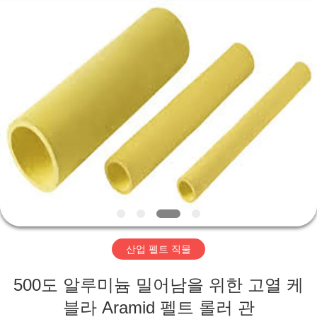
2020
-
2026
HUATAO
LOVER
LTD.
All
Rights
집
Reserved.
제
품
우
리
산업 펠트 직물
에
500도 알루미늄 밀어남을 위한 고열 케
대
블라 Aramid 펠트 롤러 관