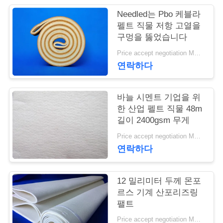
Needled는 Pbo 케블라
연
펠트 직물 저항 고열을
구멍을 뚫었습니다
락
Price accept negotiation MOQ:1m2
주
연락하다
세
요
바늘 시멘트 기업을 위
한 산업 펠트 직물 48m
길이 2400gsm 무게
뉴
Price accept negotiation MOQ:1 PC
연락하다
스
12 밀리미터 두께 몬포
인
르스 기계 산포리즈링
팰트
용
Price accept negotiation MOQ:1개 조각