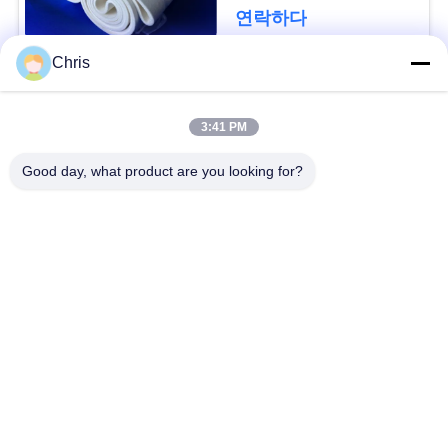
문
연락하다
을
Chris
요
모든
구
3:41 PM
비 부직물
산업용 롤러
하
Good day, what product are you looking for?
세
폴리우레탄 스크린
산업용 벨트
요
패널
에어로젤 절연제 담
사
산업용 필터
요
이
산업적 원심 펌프
산업 펠트 직물
트
맵