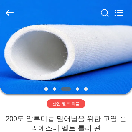
2020
-
2026
HUATAO
LOVER
LTD.
All
Rights
집
Reserved.
제
품
우
리
산업 펠트 직물
에
200도 알루미늄 밀어남을 위한 고열 폴
대
리에스테 펠트 롤러 관