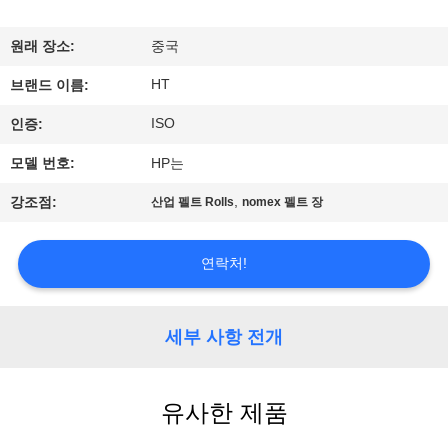
하
여
원래 장소:
중국
HT
브랜드 이름:
공
ISO
인증:
장
모델 번호:
HP는
여
,
강조점:
산업 펠트 Rolls
nomex 펠트 장
행
연락처!
품
질
세부 사항 전개
관
유사한 제품
리