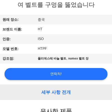
하
여 벨트를 구멍을 뚫었습니다
여
원래 장소:
중국
공
HT
브랜드 이름:
장
ISO
인증:
여
HTPF
모델 번호:
행
,
강조점:
폴리에스테 바늘 펠트
nomex 펠트 장
품
연락처!
질
세부 사항 전개
관
리
유사한 제품