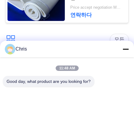
문
Price accept negotiation MOQ:1개 조각
을
연락하다
요
구
모든
Chris
하
비 부직물
산업용 롤러
세
11:48 AM
요
폴리우레탄 스크린
산업용 벨트
Good day, what product are you looking for?
패널
사
에어로젤 절연제 담
산업용 필터
이
요
트
산업적 원심 펌프
산업 펠트 직물
맵