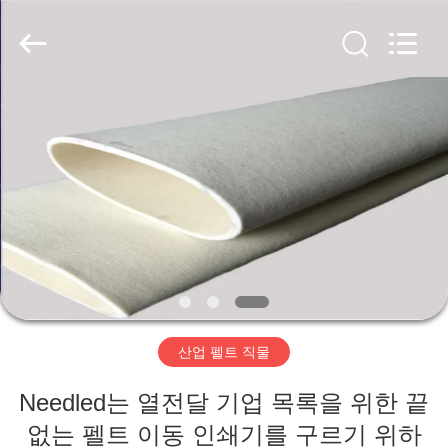
2020
-
2026
HUATAO
LOVER
LTD.
All
Rights
집
Reserved.
제
품
우
리
산업 펠트 직물
에
Needled는 열전달 기업 목록을 위한 끝
대
없는 펠트 이동 인쇄기를 구르기 위하