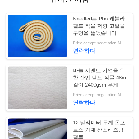
연
Needled는 Pbo 케블라
락
펠트 직물 저항 고열을
구멍을 뚫었습니다
주
Price accept negotiation MOQ:1m2
세
연락하다
요
바늘 시멘트 기업을 위
한 산업 펠트 직물 48m
뉴
길이 2400gsm 무게
스
Price accept negotiation MOQ:1 PC
연락하다
인
12 밀리미터 두께 몬포
용
르스 기계 산포리즈링
팰트