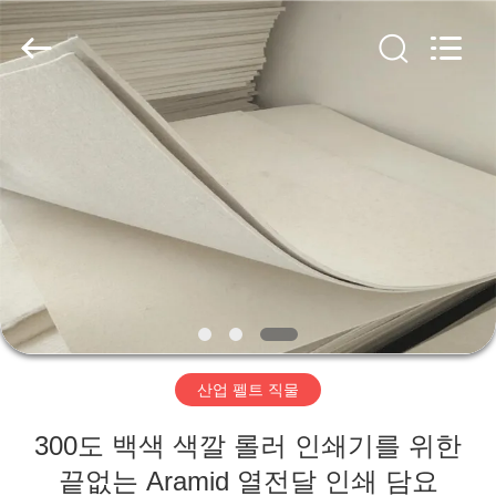
2020
-
2026
HUATAO
LOVER
LTD.
All
Rights
집
Reserved.
제
품
우
리
산업 펠트 직물
에
300도 백색 색깔 롤러 인쇄기를 위한
대
끝없는 Aramid 열전달 인쇄 담요