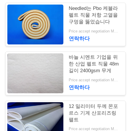
Needled는 Pbo 케블라
연
펠트 직물 저항 고열을
구멍을 뚫었습니다
락
Price accept negotiation MOQ:1m2
주
연락하다
세
요
바늘 시멘트 기업을 위
한 산업 펠트 직물 48m
길이 2400gsm 무게
뉴
Price accept negotiation MOQ:1 PC
연락하다
스
12 밀리미터 두께 몬포
인
르스 기계 산포리즈링
팰트
용
Price accept negotiation MOQ:1개 조각