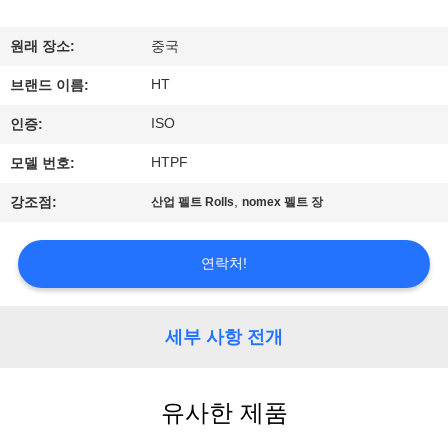
하
여
원래 장소:
중국
HT
브랜드 이름:
공
ISO
인증:
장
HTPF
모델 번호:
여
,
강조점:
산업 펠트 Rolls
nomex 펠트 장
행
연락처!
품
질
세부 사항 전개
관
유사한 제품
리