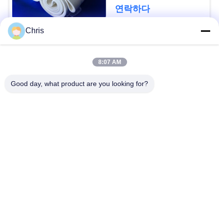
문
연락하다
을
Chris
요
모든
구
8:07 AM
비 부직물
산업용 롤러
하
Good day, what product are you looking for?
세
폴리우레탄 스크린
산업용 벨트
요
패널
에어로젤 절연제 담
SITEMAP
산업용 필터
요
PRIVACY
산업적 원심 펌프
산업 펠트 직물
POLICY