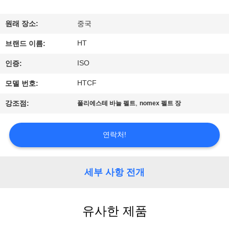
하
여
원래 장소:
중국
HT
브랜드 이름:
공
ISO
인증:
장
HTCF
모델 번호:
여
,
강조점:
폴리에스테 바늘 펠트
nomex 펠트 장
행
연락처!
품
질
세부 사항 전개
관
유사한 제품
리