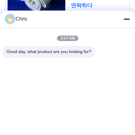
문
연락하다
을
Chris
요
모든
구
3:17 AM
비 부직물
산업용 롤러
하
Good day, what product are you looking for?
세
폴리우레탄 스크린
산업용 벨트
요
패널
에어로젤 절연제 담
SITEMAP
산업용 필터
요
PRIVACY
산업적 원심 펌프
산업 펠트 직물
POLICY