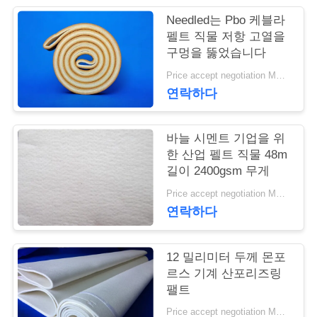
Needled는 Pbo 케블라
연
펠트 직물 저항 고열을
구멍을 뚫었습니다
락
Price accept negotiation MOQ:1m2
주
연락하다
세
요
바늘 시멘트 기업을 위
한 산업 펠트 직물 48m
길이 2400gsm 무게
뉴
Price accept negotiation MOQ:1 PC
연락하다
스
12 밀리미터 두께 몬포
인
르스 기계 산포리즈링
팰트
용
Price accept negotiation MOQ:1개 조각