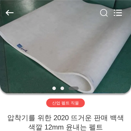
2020
-
2026
HUATAO
LOVER
LTD.
All
Rights
집
Reserved.
제
품
우
리
산업 펠트 직물
에
압착기를 위한 2020 뜨거운 판매 백색
대
색깔 12mm 윤내는 펠트