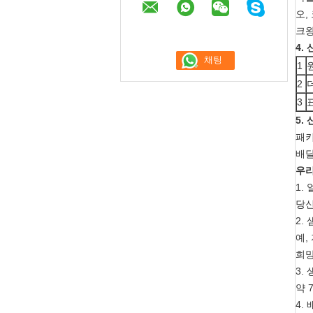
오,
크왕
4.
1
2
3
5.
패키
배달
우리
1.
당신
2.
예,
희망
3.
약 
4.