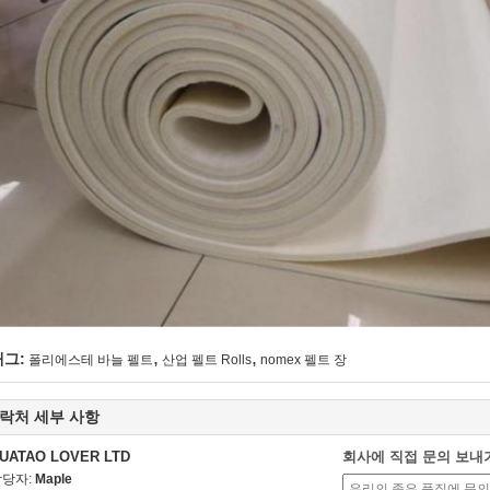
,
,
태그:
폴리에스테 바늘 펠트
산업 펠트 Rolls
nomex 펠트 장
락처 세부 사항
UATAO LOVER LTD
회사에 직접 문의 보내
담당자:
Maple