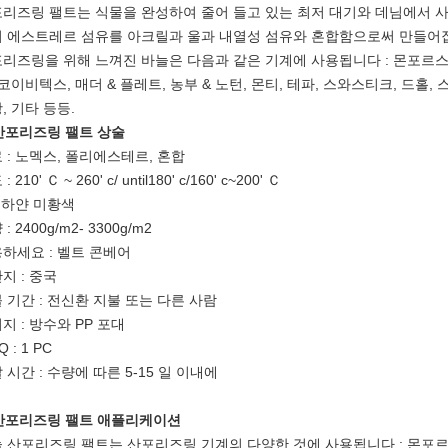
리즈링 팰트는 식물을 완성하여 줄어 들고 있는 최저 대기와 데님에서 
 에스트레르 섬유를 아크릴과 울과 내열성 섬유와 혼합함으로써 만들어
리즈링을 위해 느껴진 바늘은 다음과 같은 기계에 사용됩니다 : 몬포르스,
 코이비텍스, 매더 & 플레트, 농부 & 노턴, 몬티, 테파, 스와스티크, 드홀, 
, 기타 등등.
 산포리즈링 팰트
상술
 : 노멕스, 폴리에스테르, 혼합
: 210' Ｃ ~ 260' c/ until180' c/160' c~200' Ｃ
: 하얀 미황색
: 2400g/m2- 3300g/m2
하세요 : 벨트 콘베어
지 : 중국
 기간 : 전신환 지불 또는 다른 사람
키지
:
방수와 PP 포대
 : 1 PC
 시간 : 수량에 따른 5-15 일 이내에
 산포리즈링 팰트
애플리케이션
 산포리즈링 팰트는 산포리즈링 기계의 다양한 것에 사용됩니다 : 몬포르스