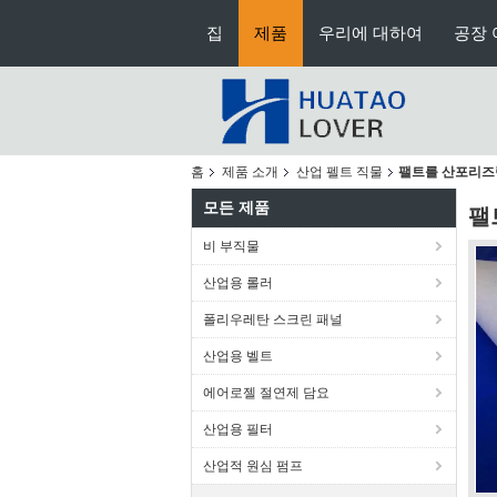
집
제품
우리에 대하여
공장 
홈
제품 소개
산업 펠트 직물
팰트를 산포리즈
모든 제품
팰
비 부직물
산업용 롤러
폴리우레탄 스크린 패널
산업용 벨트
에어로젤 절연제 담요
산업용 필터
산업적 원심 펌프