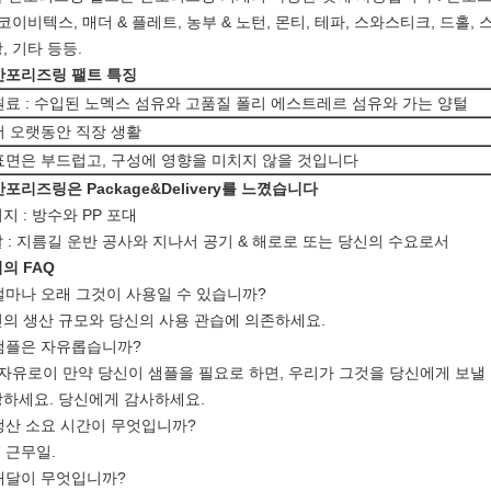
 코이비텍스, 매더 & 플레트, 농부 & 노턴, 몬티, 테파, 스와스티크, 드홀, 
, 기타 등등.
 산포리즈링 팰트 특징
원료 : 수입된 노멕스 섬유와 고품질 폴리 에스트레르 섬유와 가는 양털
더 오랫동안 직장 생활
표면은 부드럽고, 구성에 영향을 미치지 않을 것입니다
 산포리즈링은
Package&Delivery를
느꼈습니다
지 :
방수와 PP 포대
 : 지름길 운반 공사와 지나서 공기 & 해로로 또는 당신의 수요로서
의 FAQ
 얼마나 오래 그것이 사용일 수 있습니까?
의 생산 규모와 당신의 사용 관습에 의존하세요.
 샘플은 자유롭습니까?
 자유로이 만약 당신이 샘플을 필요로 하면, 우리가 그것을 당신에게 보
하세요. 당신에게 감사하세요.
 생산 소요 시간이 무엇입니까?
7 근무일.
 배달이 무엇입니까?