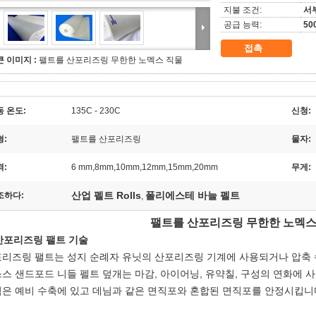
지불 조건:
서부
공급 능력:
50
접촉
큰 이미지 :
팰트를 산포리즈링 무한한 노멕스 직물
동 온도:
135C - 230C
신청:
형:
팰트를 산포리즈링
물자:
격:
6 mm,8mm,10mm,12mm,15mm,20mm
무게:
산업 펠트 Rolls
폴리에스테 바늘 펠트
조하다:
,
팰트를 산포리즈링 무한한 노멕스
 산포리즈링 팰트 기술
리즈링 팰트는 성지 순례자 유닛의 산포리즈링 기계에 사용되거나 압축 수
스 샌드포드 니들 펠트 덮개는 마감, 아이어닝, 유약칠, 구성의 연화에 
은 예비 수축에 있고 데님과 같은 면직포와 혼합된 면직포를 안정시킵니