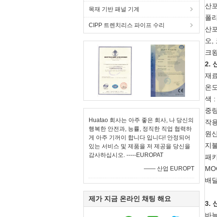
산포
목재 기반 패널 기계
폴리
CIPP 트렌치리스 파이프 수리
산포
오,
크왕
2.
재료
온도 
색 
중량 
Huatao 회사는 아주 좋은 회사, 나 당신의
작용
행복한 안전과, 능률, 정직한 직업 협력하
원산
게 아주 기꺼이 합니다 입니다! 안정되어
지불
있는 서비스 및 제품을 저 제공을 당신을
감사하십시오. -----EUROPAT
패
MOQ
—— 산업 EUROPT
배달
제가 지금 온라인 채팅 해요
3.
바늘