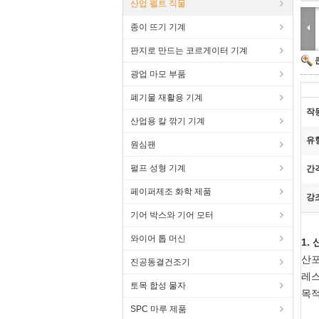
산업 펠트 직물
종이 뜨기 기계
판지로 만드는 코르게이터 기계
광업 마모 부품
폐기물 재활용 기계
작
산업용 칼 깎기 기계
유
원심팬
펄프 성형 기계
간
페이퍼제조 화학 제품
강
기어 박스와 기어 모터
와이어 톱 머신
1.
산포
진공동결건조기
레스
토목 합성 물자
목적
SPC 마루 제품