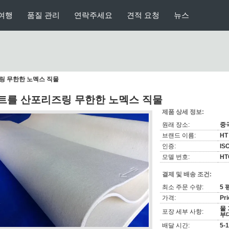
여행
품질 관리
연락주세요
견적 요청
뉴스
링 무한한 노멕스 직물
트를 산포리즈링 무한한 노멕스 직물
제품 상세 정보:
원래 장소:
중
브랜드 이름:
HT
인증:
IS
모델 번호:
HT
결제 및 배송 조건:
최소 주문 수량:
5 
가격:
Pri
물
포장 세부 사항:
부
배달 시간:
5-