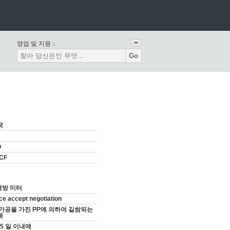
영업 및 지원：
Go
국
O
CF
평방 미터
ce accept negotiation
 가공을 가진 PP에 의하여 길쌈되는
대
15 일 이내에