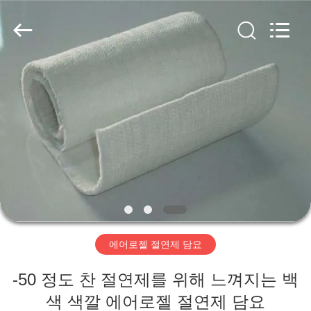
2020
-
2026
HUATAO
LOVER
LTD.
All
Rights
집
Reserved.
제
품
우
리
에어로젤 절연제 담요
에
-50 정도 찬 절연제를 위해 느껴지는 백
대
색 색깔 에어로젤 절연제 담요