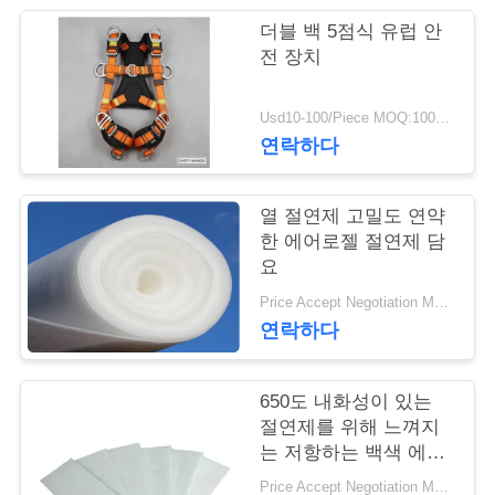
더블 백 5점식 유럽 안
연
전 장치
락
Usd10-100/Piece MOQ:100개 부분
주
연락하다
세
요
열 절연제 고밀도 연약
한 에어로젤 절연제 담
요
뉴
Price Accept Negotiation MOQ:한 롤
연락하다
스
650도 내화성이 있는
인
절연제를 위해 느껴지
는 저항하는 백색 에어
용
로젤 절연제 담요
Price Accept Negotiation MOQ:한 롤