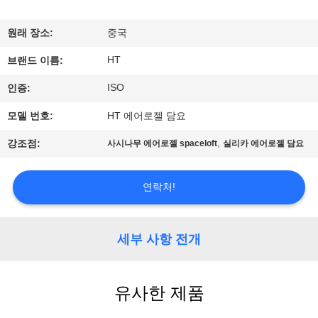
하
여
원래 장소:
중국
HT
브랜드 이름:
공
ISO
인증:
장
모델 번호:
HT 에어로젤 담요
여
,
강조점:
사시나무 에어로젤 spaceloft
실리카 에어로젤 담요
행
연락처!
품
질
세부 사항 전개
관
유사한 제품
리