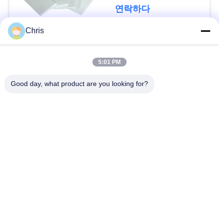
문
연락하다
을
Chris
요
모든
구
5:01 PM
비 부직물
산업용 롤러
하
Good day, what product are you looking for?
세
폴리우레탄 스크린
산업용 벨트
요
패널
에어로젤 절연제 담
사
산업용 필터
요
이
산업적 원심 펌프
산업 펠트 직물
트
맵