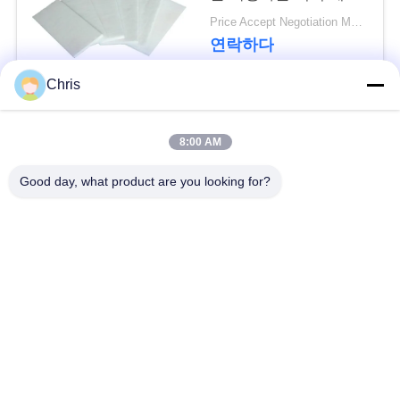
문
로젤 절연제 담요
Price Accept Negotiation MOQ:한 롤
을
연락하다
요
Chris
구
모든
8:00 AM
하
비 부직물
산업용 롤러
Good day, what product are you looking for?
세
요
폴리우레탄 스크린
산업용 벨트
패널
사
에어로젤 절연제 담
산업용 필터
이
요
트
산업적 원심 펌프
산업 펠트 직물
맵