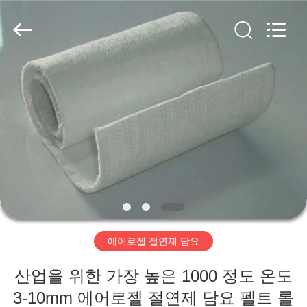
2020
-
2026
HUATAO
LOVER
LTD.
All
Rights
집
Reserved.
제
품
우
리
에어로젤 절연제 담요
에
산업을 위한 가장 높은 1000 정도 온도
대
3-10mm 에어로젤 절연제 담요 펠트 롤