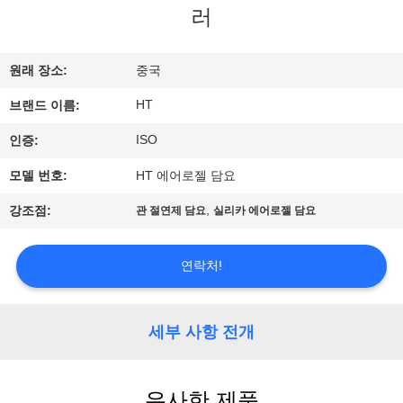
하
러
여
원래 장소:
중국
공
HT
브랜드 이름:
장
ISO
인증:
여
모델 번호:
HT 에어로젤 담요
행
,
강조점:
관 절연제 담요
실리카 에어로젤 담요
품
연락처!
질
세부 사항 전개
관
리
유사한 제품