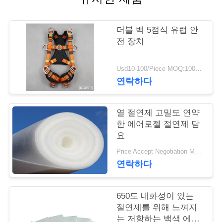
연
더블 백 5점식 유럽 안
락
전 장치
주
Usd10-100/Piece MOQ:100개 부분
세
연락하다
요
열 절연제 고밀도 연약
한 에어로젤 절연제 담
뉴
요
스
Price Accept Negotiation MOQ:한 롤
연락하다
인
650도 내화성이 있는
용
절연제를 위해 느껴지
는 저항하는 백색 에어