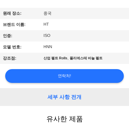
하
여
원래 장소:
중국
HT
브랜드 이름:
공
ISO
인증:
장
HNN
모델 번호:
여
,
강조점:
산업 펠트 Rolls
폴리에스테 바늘 펠트
행
연락처!
품
질
세부 사항 전개
관
유사한 제품
리