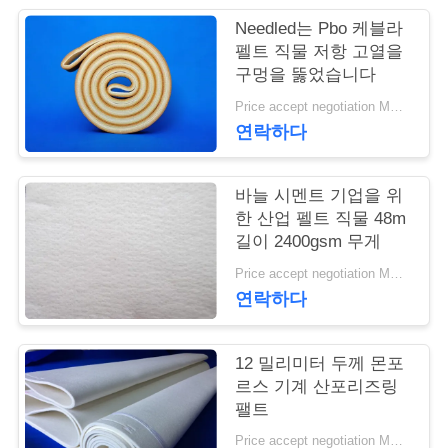
Needled는 Pbo 케블라
연
펠트 직물 저항 고열을
구멍을 뚫었습니다
락
Price accept negotiation MOQ:1m2
주
연락하다
세
요
바늘 시멘트 기업을 위
한 산업 펠트 직물 48m
길이 2400gsm 무게
뉴
Price accept negotiation MOQ:1 PC
연락하다
스
12 밀리미터 두께 몬포
인
르스 기계 산포리즈링
팰트
용
Price accept negotiation MOQ:1개 조각