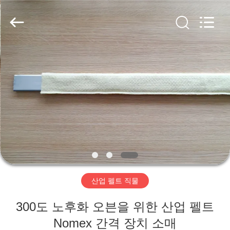
2020
-
2026
HUATAO
LOVER
LTD.
All
Rights
집
Reserved.
제
품
우
리
산업 펠트 직물
에
300도 노후화 오븐을 위한 산업 펠트
대
Nomex 간격 장치 소매