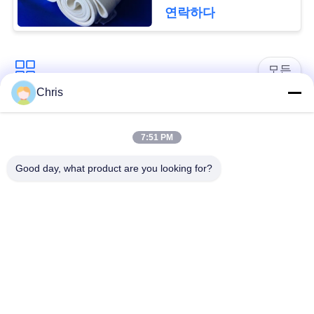
문
연락하다
을
요
모든
구
Chris
비 부직물
산업용 롤러
하
7:51 PM
세
폴리우레탄 스크린
산업용 벨트
Good day, what product are you looking for?
요
패널
에어로젤 절연제 담
SITEMAP
산업용 필터
요
PRIVACY
산업적 원심 펌프
산업 펠트 직물
POLICY