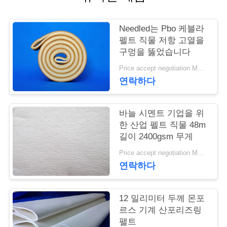
연
Needled는 Pbo 케블라
락
펠트 직물 저항 고열을
구멍을 뚫었습니다
주
Price accept negotiation MOQ:1m2
세
연락하다
요
바늘 시멘트 기업을 위
한 산업 펠트 직물 48m
뉴
길이 2400gsm 무게
Price accept negotiation MOQ:1 PC
스
연락하다
인
12 밀리미터 두께 몬포
르스 기계 산포리즈링
용
팰트