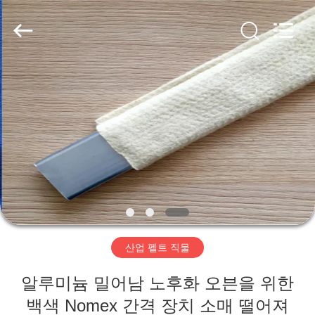
2020
-
2026
HUATAO
LOVER
LTD.
All
Rights
집
Reserved.
제
품
우
리
산업 펠트 직물
에
알루미늄 밀어남 노후화 오븐을 위한
대
백색 Nomex 간격 장치 소매 떨어져