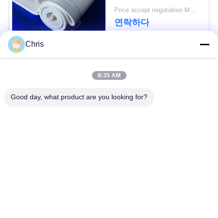
문
Price accept negotiation MOQ:1개 조각
연락하다
을
요
Chris
구
모든
8:35 AM
하
비 부직물
산업용 롤러
Good day, what product are you looking for?
세
요
폴리우레탄 스크린
산업용 벨트
패널
사
에어로젤 절연제 담
산업용 필터
이
요
트
산업적 원심 펌프
산업 펠트 직물
맵