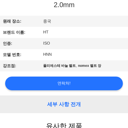
하
2.0mm
여
원래 장소:
중국
공
HT
브랜드 이름:
장
ISO
인증:
여
HNN
모델 번호:
행
,
강조점:
폴리에스테 바늘 펠트
nomex 펠트 장
연락처!
품
질
세부 사항 전개
관
리
유사한 제품