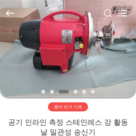
2020
-
2026
HUATAO
LOVER
LTD.
All
Rights
집
Reserved.
제
품
우
리
종이 뜨기 기계
에
공기 인라인 측정 스테인레스 강 활동
대
날 일관성 송신기