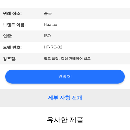
하
여
원래 장소:
중국
Huatao
브랜드 이름:
공
ISO
인증:
장
HT-RC-02
모델 번호:
여
,
강조점:
벨트 풀칠
합성 컨베이어 벨트
행
연락처!
품
질
세부 사항 전개
관
유사한 제품
리