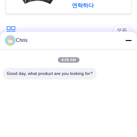
문
연락하다
을
요
모든
구
Chris
비 부직물
산업용 롤러
하
8:08 AM
세
폴리우레탄 스크린
산업용 벨트
Good day, what product are you looking for?
요
패널
에어로젤 절연제 담
사
산업용 필터
요
이
산업적 원심 펌프
산업 펠트 직물
트
맵