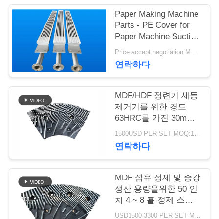
Paper Making Machine
연
Parts - PE Cover for
Paper Machine Suction
락
Box
Price accept negotiation MOQ:1 세트
주
연락하다
세
요
MDF/HDF 정련기 세동
제거기를 위한 경도
63HRC를 가진 30mm
간격 정련기 세그먼트
뉴
1500USD PER SET MOQ:1세트
연락하다
스
MDF 섬유 정제 및 증강
인
생산 용량을위한 50 인
치 4 ~ 8 홀 정제 스테
용
터 및 로터
USD1500-3300 PER SET MOQ:1 세트