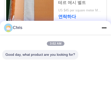
문
테르 메시 벨트
US $45 per square meter MOQ:100m2
을
연락하다
요
Chris
구
모든
하
3:02 AM
세
비 부직물
산업용 롤러
Good day, what product are you looking for?
요
폴리우레탄 스크린
산업용 벨트
패널
SITEMAP
에어로젤 절연제 담
산업용 필터
PRIVACY
요
POLICY
산업적 원심 펌프
산업 펠트 직물