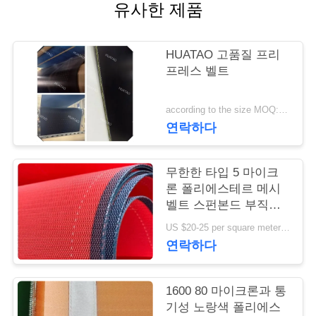
유사한 제품
연
락
HUATAO 고품질 프리
프레스 벨트
주
세
according to the size MOQ:12 PC
연락하다
요
무한한 타입 5 마이크
뉴
론 폴리에스테르 메시
벨트 스펀본드 부직포
스
형성
US $20-25 per square meter MOQ:50 평방미터
연락하다
인
1600 80 마이크론과 통
용
기성 노랑색 폴리에스