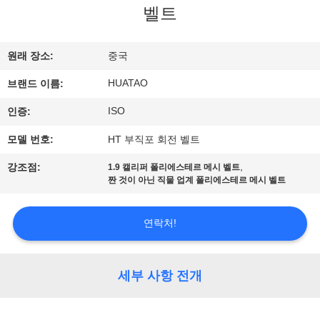
하
벨트
여
원래 장소:
중국
공
HUATAO
브랜드 이름:
장
ISO
인증:
여
모델 번호:
HT 부직포 회전 벨트
행
,
강조점:
1.9 캘리퍼 폴리에스테르 메시 벨트
짠 것이 아닌 직물 업계 폴리에스테르 메시 벨트
품
연락처!
질
관
세부 사항 전개
리