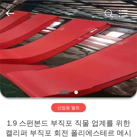
2020
-
2026
HUATAO
LOVER
LTD.
All
Rights
집
Reserved.
제
품
우
리
산업용 벨트
에
1.9 스펀본드 부직포 직물 업계를 위한
대
캘리퍼 부직포 회전 폴리에스테르 메시