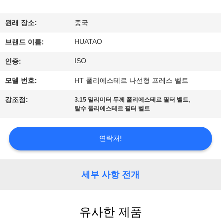
하
여
원래 장소:
중국
HUATAO
브랜드 이름:
공
ISO
인증:
장
모델 번호:
HT 폴리에스테르 나선형 프레스 벨트
여
,
강조점:
3.15 밀리미터 두께 폴리에스테르 필터 벨트
탈수 폴리에스테르 필터 벨트
행
연락처!
품
질
세부 사항 전개
관
리
유사한 제품