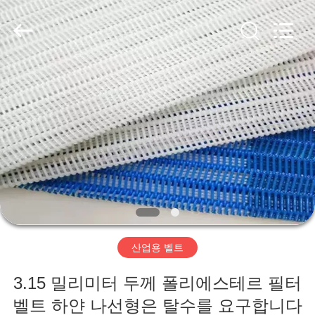
2020
-
2026
HUATAO
LOVER
LTD.
All
Rights
집
Reserved.
제
품
우
리
산업용 벨트
에
3.15 밀리미터 두께 폴리에스테르 필터
대
벨트 하얀 나선형은 탈수를 요구합니다