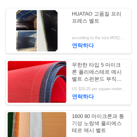
연
HUATAO 고품질 프리
프레스 벨트
락
주
according to the size MOQ:12 PC
연락하다
세
요
무한한 타입 5 마이크
론 폴리에스테르 메시
벨트 스펀본드 부직포
뉴
형성
US $20-25 per square meter MOQ:50 평방미터
스
연락하다
인
1600 80 마이크론과 통
기성 노랑색 폴리에스
용
테르 메시 벨트