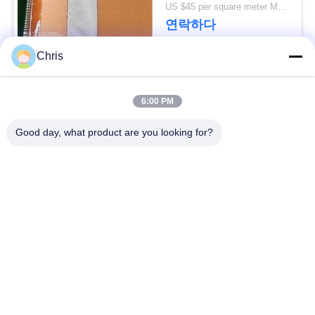
문
US $45 per square meter MOQ:100m2
연락하다
을
Chris
요
모든
구
6:00 PM
하
비 부직물
산업용 롤러
Good day, what product are you looking for?
세
폴리우레탄 스크린
요
산업용 벨트
패널
사
에어로젤 절연제 담
산업용 필터
요
이
트
산업적 원심 펌프
산업 펠트 직물
맵