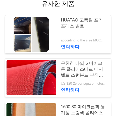
유사한 제품
연
락
HUATAO 고품질 프리
프레스 벨트
주
세
according to the size MOQ:12 PC
연락하다
요
무한한 타입 5 마이크
뉴
론 폴리에스테르 메시
벨트 스펀본드 부직포
스
형성
US $20-25 per square meter MOQ:50 평방미터
연락하다
인
1600 80 마이크론과 통
용
기성 노랑색 폴리에스