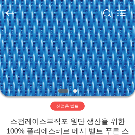
2020
-
2026
HUATAO
LOVER
LTD.
All
Rights
집
Reserved.
제
품
우
리
산업용 벨트
에
스펀레이스부직포 원단 생산을 위한
대
100% 폴리에스테르 메시 벨트 푸른 스