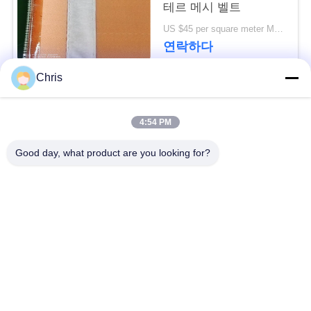
문
테르 메시 벨트
US $45 per square meter MOQ:100m2
을
연락하다
요
Chris
구
모든
하
4:54 PM
세
비 부직물
산업용 롤러
Good day, what product are you looking for?
요
폴리우레탄 스크린
산업용 벨트
패널
사
이
에어로젤 절연제 담
산업용 필터
요
트
맵
산업적 원심 펌프
산업 펠트 직물