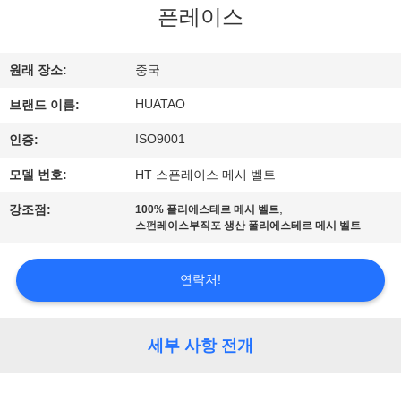
하
픈레이스
여
원래 장소:
중국
공
HUATAO
브랜드 이름:
장
ISO9001
인증:
여
모델 번호:
HT 스픈레이스 메시 벨트
행
,
강조점:
100% 폴리에스테르 메시 벨트
스펀레이스부직포 생산 폴리에스테르 메시 벨트
품
연락처!
질
관
세부 사항 전개
리