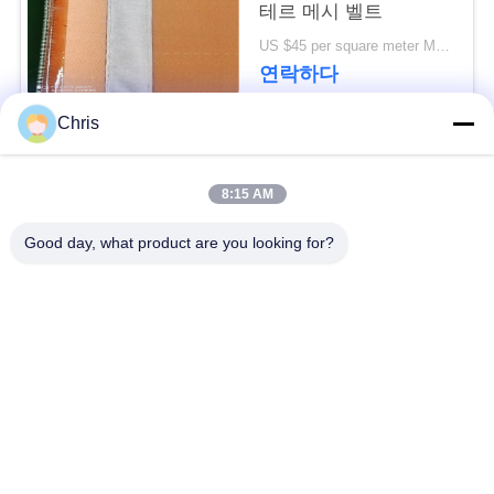
문
테르 메시 벨트
US $45 per square meter MOQ:100m2
을
연락하다
요
Chris
구
모든
하
8:15 AM
세
비 부직물
산업용 롤러
Good day, what product are you looking for?
요
폴리우레탄 스크린
산업용 벨트
패널
사
이
에어로젤 절연제 담
산업용 필터
요
트
맵
산업적 원심 펌프
산업 펠트 직물