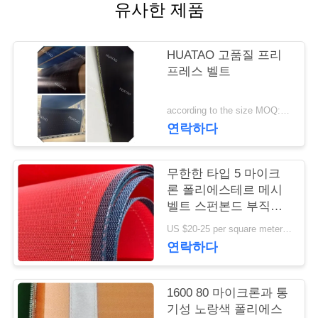
유사한 제품
연
락
HUATAO 고품질 프리
프레스 벨트
주
세
according to the size MOQ:12 PC
연락하다
요
무한한 타입 5 마이크
뉴
론 폴리에스테르 메시
벨트 스펀본드 부직포
스
형성
US $20-25 per square meter MOQ:50 평방미터
연락하다
인
1600 80 마이크론과 통
용
기성 노랑색 폴리에스