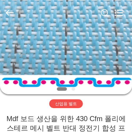
2020
-
2026
HUATAO
LOVER
LTD.
All
Rights
집
Reserved.
제
품
우
리
산업용 벨트
에
Mdf 보드 생산을 위한 430 Cfm 폴리에
대
스테르 메시 벨트 반대 정전기 합성 프