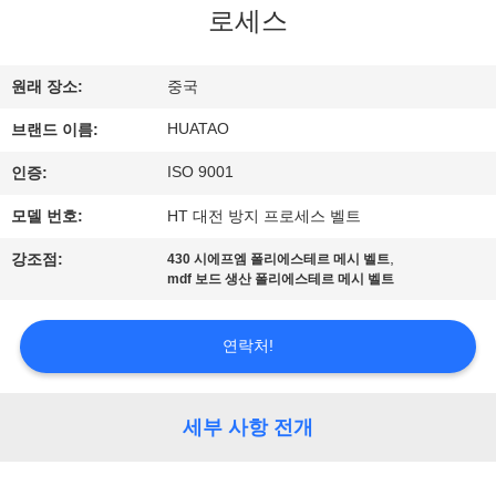
하
로세스
여
원래 장소:
중국
공
HUATAO
브랜드 이름:
장
ISO 9001
인증:
여
모델 번호:
HT 대전 방지 프로세스 벨트
행
,
강조점:
430 시에프엠 폴리에스테르 메시 벨트
mdf 보드 생산 폴리에스테르 메시 벨트
품
연락처!
질
관
세부 사항 전개
리