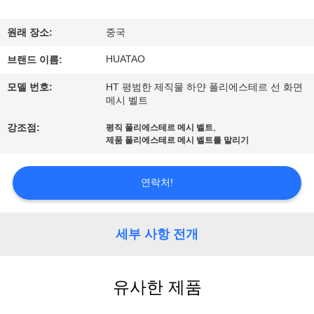
하
여
원래 장소:
중국
HUATAO
브랜드 이름:
공
모델 번호:
HT 평범한 제직물 하얀 폴리에스테르 선 화면
장
메시 벨트
,
여
강조점:
평직 폴리에스테르 메시 벨트
제품 폴리에스테르 메시 벨트를 말리기
행
연락처!
품
세부 사항 전개
질
관
유사한 제품
리