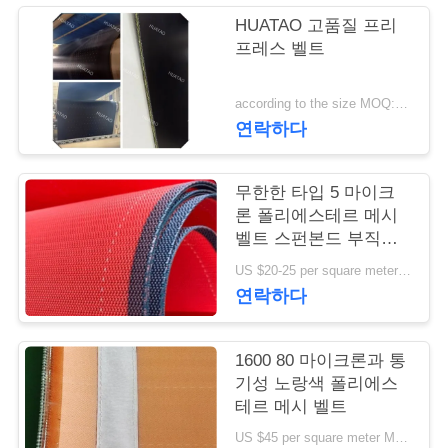
HUATAO 고품질 프리
연
프레스 벨트
락
according to the size MOQ:12 PC
주
연락하다
세
무한한 타입 5 마이크
요
론 폴리에스테르 메시
벨트 스펀본드 부직포
형성
뉴
US $20-25 per square meter MOQ:50 평방미터
연락하다
스
1600 80 마이크론과 통
인
기성 노랑색 폴리에스
테르 메시 벨트
용
US $45 per square meter MOQ:100m2