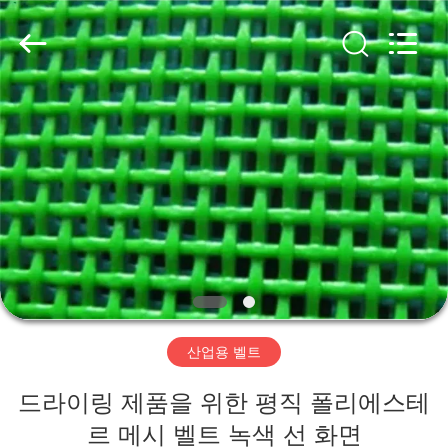
2020
-
2026
HUATAO
LOVER
LTD.
All
Rights
집
Reserved.
제
품
우
리
산업용 벨트
에
드라이링 제품을 위한 평직 폴리에스테
대
르 메시 벨트 녹색 선 화면