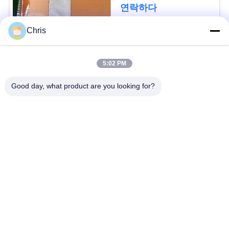
문
연락하다
을
Chris
요
모든
5:02 PM
구
비 부직물
산업용 롤러
하
Good day, what product are you looking for?
세
폴리우레탄 스크린
산업용 벨트
패널
요
에어로젤 절연제 담
사
산업용 필터
요
이
산업적 원심 펌프
산업 펠트 직물
트
맵