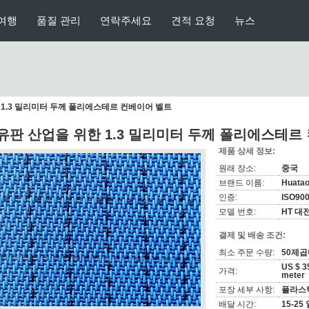
여행
품질 관리
연락주세요
견적 요청
뉴스
 1.3 밀리미터 두께 폴리에스테르 컨베이어 벨트
유판 산업을 위한 1.3 밀리미터 두께 폴리에스테르
제품 상세 정보:
원래 장소:
중국
브랜드 이름:
Huata
인증:
ISO90
모델 번호:
HT 대
결제 및 배송 조건:
최소 주문 수량:
50제
US $ 3
가격:
meter
포장 세부 사항:
플라스틱
배달 시간:
15-25