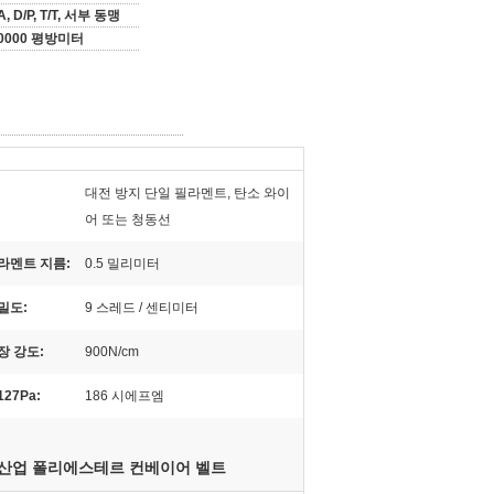
/A, D/P, T/T, 서부 동맹
10000 평방미터
대전 방지 단일 필라멘트, 탄소 와이
어 또는 청동선
라멘트 지름:
0.5 밀리미터
밀도:
9 스레드 / 센티미터
장 강도:
900N/cm
27Pa:
186 시에프엠
산업 폴리에스테르 컨베이어 벨트