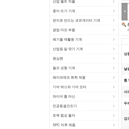
산업 펠트 직물
종이 뜨기 기계
판지로 만드는 코르게이터 기계
광업 마모 부품
폐기물 재활용 기계
산업용 칼 깎기 기계
상
원심팬
펄프 성형 기계
날
페이퍼제조 화학 제품
휨 
기어 박스와 기어 모터
서
와이어 톱 머신
두
진공동결건조기
토목 합성 물자
강
SPC 마루 제품