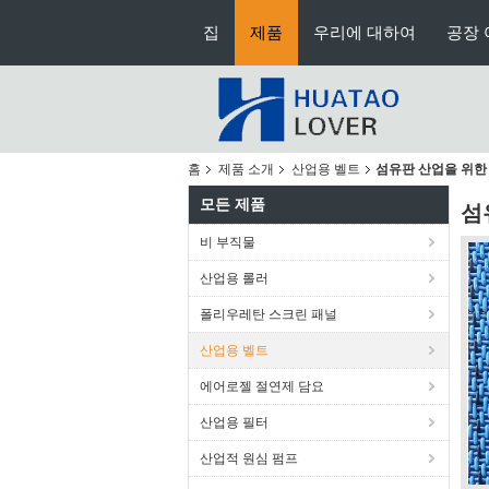
집
제품
우리에 대하여
공장 
홈
제품 소개
산업용 벨트
섬유판 산업을 위한
모든 제품
섬
비 부직물
산업용 롤러
폴리우레탄 스크린 패널
산업용 벨트
에어로젤 절연제 담요
산업용 필터
산업적 원심 펌프