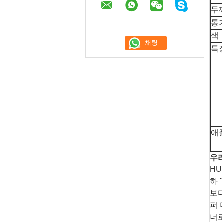
두
통
색
특
애
우
HU
하 
보다
퍼 
너