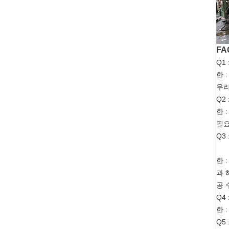
FA
Q1
한 
우리
Q2
한 
필요
Q3
한 
과 
공 
Q4
한 
Q5