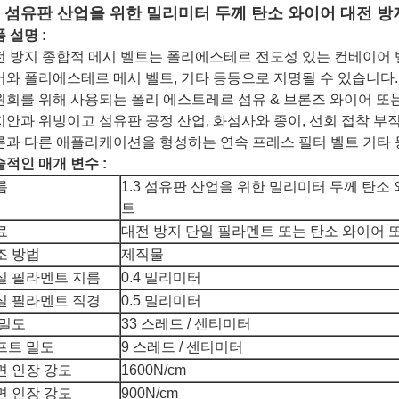
.3 섬유판 산업을 위한 밀리미터 두께 탄소 와이어 대전 방
 설명 :
전 방지 종합적 메시 벨트는 폴리에스테르 전도성 있는 컨베이어 벨
와 폴리에스테르 메시 벨트, 기타 등등으로 지명될 수 있습니다. 
원회를 위해 사용되는 폴리 에스트레르 섬유 & 브론즈 와이어 또
안과 위빙이고 섬유판 공정 산업, 화섬사와 종이, 선회 접착 부직
론과 다른 애플리케이션을 형성하는 연속 프레스 필터 벨트 기타 
적인 매개 변수 :
름
1.3 섬유판 산업을 위한 밀리미터 두께 탄소
트
료
대전 방지 단일 필라멘트 또는 탄소 와이어 
조 방법
제직물
실 필라멘트 지름
0.4 밀리미터
실 필라멘트 직경
0.5 밀리미터
 밀도
33 스레드 / 센티미터
프트 밀도
9 스레드 / 센티미터
면 인장 강도
1600N/cm
면 인장 강도
900N/cm