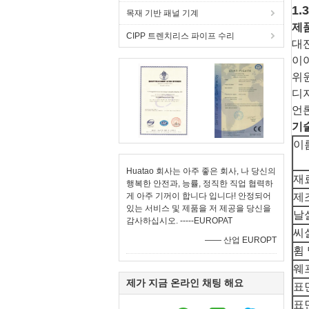
1
목재 기반 패널 기계
제품
CIPP 트렌치리스 파이프 수리
대
이어
위
디지
언
기술
이
Huatao 회사는 아주 좋은 회사, 나 당신의
재
행복한 안전과, 능률, 정직한 직업 협력하
게 아주 기꺼이 합니다 입니다! 안정되어
제
있는 서비스 및 제품을 저 제공을 당신을
날
감사하십시오. -----EUROPAT
씨
—— 산업 EUROPT
휨
웨
제가 지금 온라인 채팅 해요
표
표